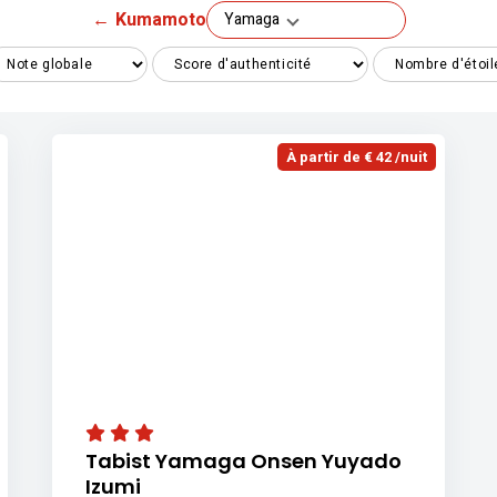
←
Kumamoto
Yamaga
À partir de € 42 /nuit
Tabist Yamaga Onsen Yuyado
Izumi