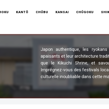
RAVEL FRANCE
HOKU
KANTŌ
CHŪBU
KANSAI
CHŪGOKU
SHI
Japon authentique, les ryokan
apaisants et leur architecture tradi
que le Kikuchi Shrine, et savo
Imprégnez-vous des festivals loca
culturelle inoubliable dans cette m