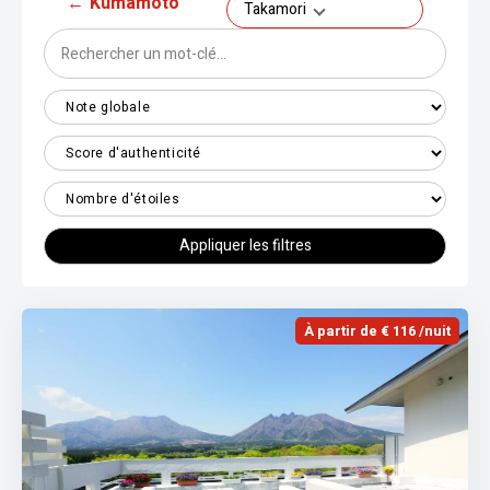
←
Kumamoto
Takamori
Appliquer les filtres
À partir de € 116 /nuit