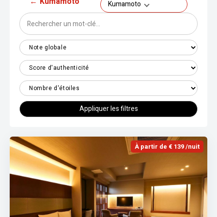
←
Kumamoto
Kumamoto
Appliquer les filtres
À partir de € 139 /nuit