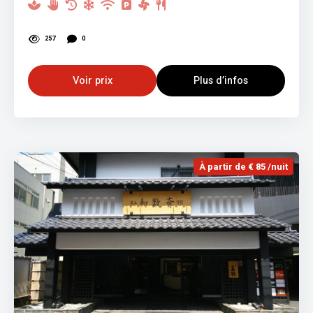
257
0
Voir prix
Plus d’infos
À partir de € 85 /nuit