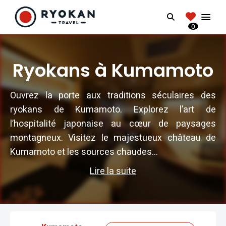
RYOKANTRAVEL
Search
FRANCE
0
Vivez l'expérience authentique d'un Ryokan
Ryokans à Kumamoto
Ouvrez la porte aux traditions séculaires des
ryokans de Kumamoto. Explorez l’art de
l’hospitalité japonaise au cœur de paysages
montagneux. Visitez le majestueux château de
Kumamoto et les sources chaudes...
Lire la suite