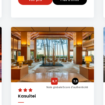
8,7
7,0
Note globale
Score d'authenticité
Kasuitei