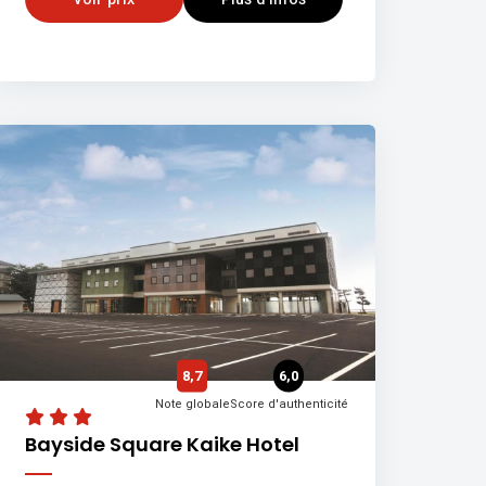
8,7
6,0
Note globale
Score d'authenticité
Bayside Square Kaike Hotel