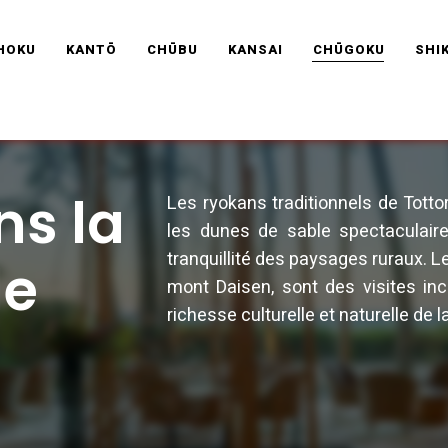
RAVEL FRANCE
HOKU
KANTŌ
CHŪBU
KANSAI
CHŪGOKU
SHI
s la
Les ryokans traditionnels de Totto
les dunes de sable spectaculaire
tranquillité des paysages ruraux. L
de
mont Daisen, sont des visites in
richesse culturelle et naturelle de l