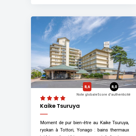
8,6
8,0
Note globale
Score d'authenticité
Kaike Tsuruya
Moment de pur bien-être au Kaike Tsuruya,
ryokan à Tottori, Yonago : bains thermaux