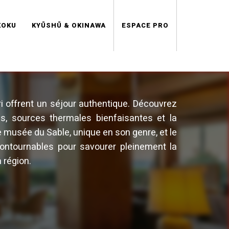
KOKU
KYŪSHŪ & OKINAWA
ESPACE PRO
ri offrent un séjour authentique. Découvrez
s, sources thermales bienfaisantes et la
e musée du Sable, unique en son genre, et le
contournables pour savourer pleinement la
a région.