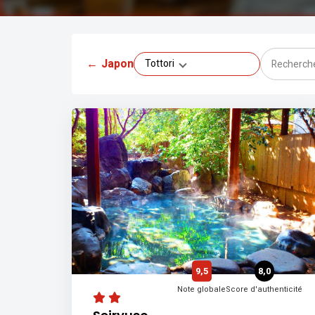
←
Japon
Tottori
9,5
8,0
Note globale
Score d'authenticité