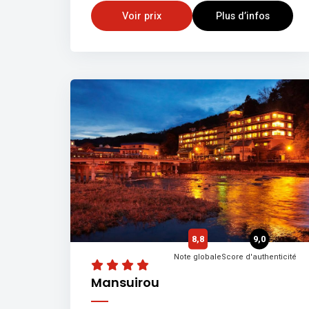
Voir prix
Plus d’infos
8,8
9,0
Note globale
Score d'authenticité
Mansuirou