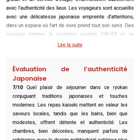
avec l’authenticité des lieux. Les voyageurs sont accueillis
avec une délicatesse japonaise empreinte d’attentions,
dans un espace où l’art de vivre prend tout son sens. Des
services comme la réception ouverte 24h/24 et un
massage relaxant dans des fauteuils sophistiqués
Lire la suite
complètent cette expérience apaisante.
Harmonieusement agencées, les chambres de Yutorelo
Évaluation de l’authenticité
Yamaga se distinguent par le mariage réussi de l’élégance
Japonaise
traditionnelle et du confort moderne. Que ce soit dans les
7/10
Quel plaisir de séjourner dans ce ryokan
chambres familiales dotées de futons ou dans celles au
conjuguant traditions japonaises et touches
style classique avec lits simples, chaque détail respire la
modernes. Les repas kaiseki mettent en valeur les
sérénité. Les matériaux hypoallergéniques, les salles de
saveurs locales, tandis que les bains, bien que
bains privatives équipées avec soin et les vues
modestes, offrent détente et authenticité. Les
apaisantes sur la ville prolongent cet univers intime. De
chambres, bien décorées, manquent parfois de
généreux espaces garantissent un cadre paisible pour se