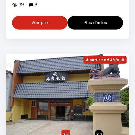
326
0
Voir prix
Plus d’infos
À partir de € 48 /nuit
7,8
7,0