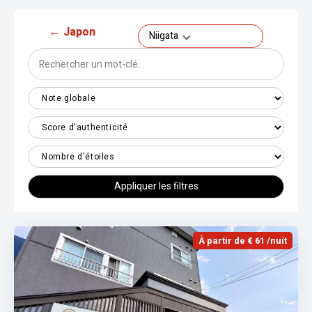
←
Japon
Niigata
Appliquer les filtres
À partir de € 61 /nuit