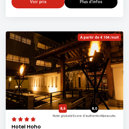
Voir prix
Plus d’infos
À partir de € 104 /nuit
8,6
8,0
Note globale
Score d'authenticit&eacute;
Hotel Hoho