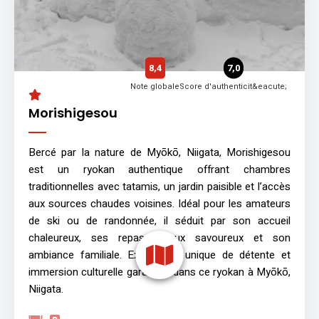
8,4
7,0
Note globale
Score d'authenticit&eacute;
Morishigesou
Bercé par la nature de Myōkō, Niigata, Morishigesou
est un ryokan authentique offrant chambres
traditionnelles avec tatamis, un jardin paisible et l’accès
aux sources chaudes voisines. Idéal pour les amateurs
de ski ou de randonnée, il séduit par son accueil
chaleureux, ses repas locaux savoureux et son
ambiance familiale. Expérience unique de détente et
immersion culturelle garanties dans ce ryokan à Myōkō,
Niigata.