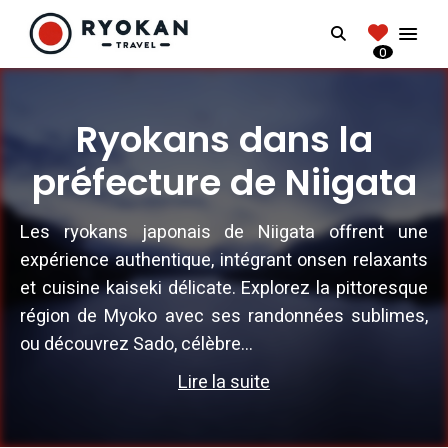
RYOKANTRAVEL
Search
FRANCE
0
Vivez l'expérience authentique d'un Ryokan
Ryokans dans la
préfecture de Niigata
Les ryokans japonais de Niigata offrent une
expérience authentique, intégrant onsen relaxants
et cuisine kaiseki délicate. Explorez la pittoresque
région de Myoko avec ses randonnées sublimes,
ou découvrez Sado, célèbre...
Lire la suite