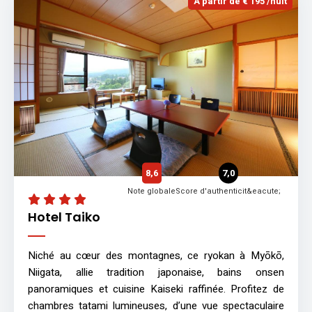
À partir de € 195 /nuit
8,6
7,0
Note globale
Score d'authenticit&eacute;
Hotel Taiko
Niché au cœur des montagnes, ce ryokan à Myōkō,
Niigata, allie tradition japonaise, bains onsen
panoramiques et cuisine Kaiseki raffinée. Profitez de
chambres tatami lumineuses, d’une vue spectaculaire