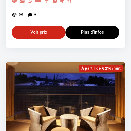
204
0
Voir prix
Plus d’infos
À partir de € 216 /nuit