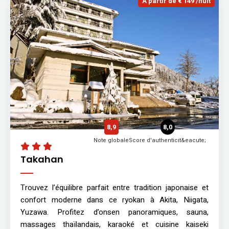
À partir de € 149 /nuit
8,9
8,0
Note globale
Score d'authenticit&eacute;
Takahan
Trouvez l’équilibre parfait entre tradition japonaise et
confort moderne dans ce ryokan à Akita, Niigata,
Yuzawa. Profitez d’onsen panoramiques, sauna,
massages thaïlandais, karaoké et cuisine kaiseki