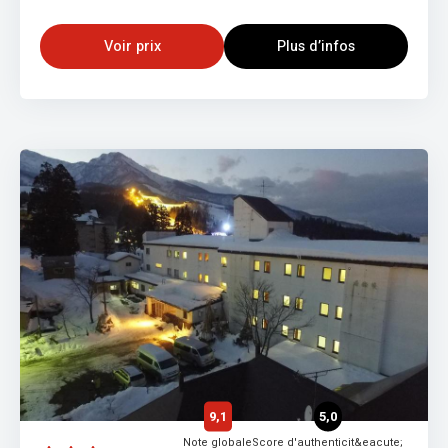
Voir prix
Plus d’infos
9,1
5,0
Note globale
Score d'authenticit&eacute;