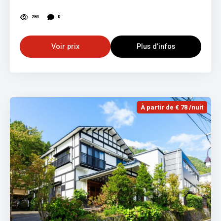
284
0
Voir prix
Plus d’infos
À partir de € 78 /nuit