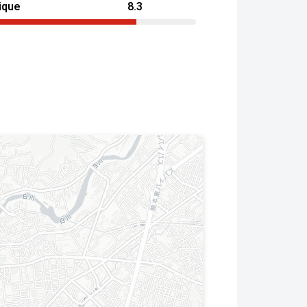
ique
8.3