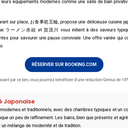
leurs équipements modernes comme une salle de bain privative
aurant sur place, お食事処五輪, propose une délicieuse cuisine jap
tels que ラーメン赤組 et 賀茂川 vous initient à des saveurs typiq
es pour savourer une pause conviviale. Une offre variée qui co
o.
RÉSERVER SUR BOOKING.COM
ssant par ce lien, vous pourriez bénéficier d'une réduction Genius de 10%
té Japonaise
odernes et traditionnels, avec des chambres typiques et un con
que un peu de raffinement. Les bains, bien que présents et agré
 un mélange de modernité et de tradition.