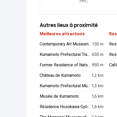
Parc
Autres lieux à proximité
Meilleures attractions
Res
Contemporary Art Museum Kumamoto
150 m
Res
Kumamoto Prefectural Traditional Crafts Center
650 m
Res
Former Residence of Natsume Soseki
950 m
Caf
Château de Kumamoto
1,2 km
Kumamoto Prefectural Museum of Art
1,3 km
Musée de Kumamoto
1,6 km
Résidence Hosokawa Gyôbu-tei
1,6 km