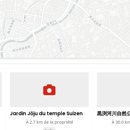
Jardin Jōju du temple Suizen
黒渕河川自然
À 2.7 km de la propriété
À 30.0 km