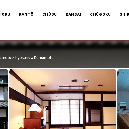
RAVEL FRANCE
HOKU
KANTŌ
CHŪBU
KANSAI
CHŪGOKU
SHI
mamoto
>
Ryokans à Kumamoto