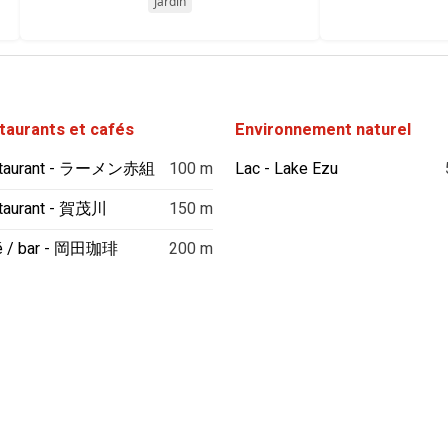
Jardin
taurants et cafés
Environnement naturel
taurant - ラーメン赤組
100 m
Lac - Lake Ezu
taurant - 賀茂川
150 m
é / bar - 岡田珈琲
200 m