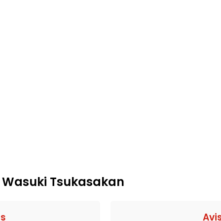
 : Wasuki Tsukasakan
fs
Avi