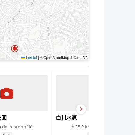
Leaflet
|
© OpenStreetMap & CartoDB
公園
白川水源
 de la propriété
À 35.9 km de la propriété