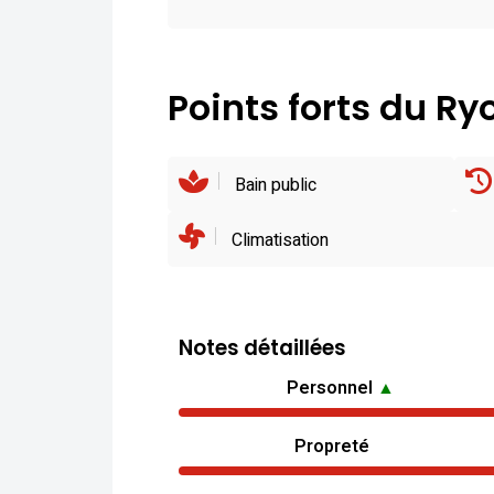
Points forts du R
Bain public
Climatisation
Notes détaillées
Personnel
▲
Propreté