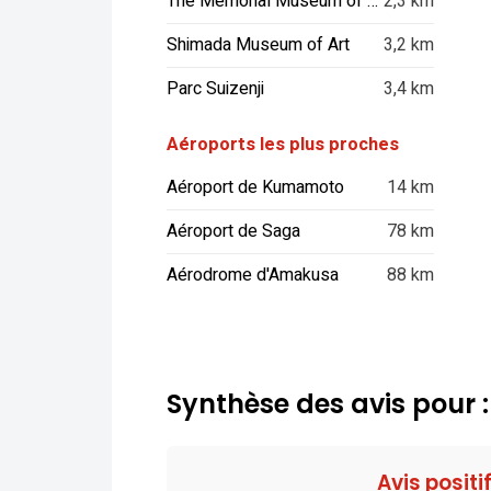
The Memorial Museum of the Fifth High School
2,3 km
Shimada Museum of Art
3,2 km
Parc Suizenji
3,4 km
Aéroports les plus proches
Aéroport de Kumamoto
14 km
Aéroport de Saga
78 km
Aérodrome d'Amakusa
88 km
Synthèse des avis pour
Avis positi