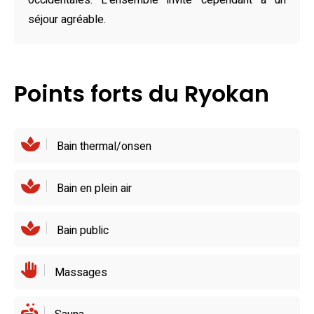
traditionnel chaleureux. Pour varier les plaisirs, plusieurs
occidentales. L’ensemble invite cependant à un
options de restauration environnantes, comme le
séjour agréable.
restaurant さがら et divers cafés, enrichissent
l’expérience gastronomique. Situé à proximité de la gare
de Hitoyoshi et offrant des services de navette, ce ryokan
Points forts du Ryokan
facilite l’exploration des charmes culturels de la région.
Bain thermal/onsen
Bain en plein air
Bain public
Massages