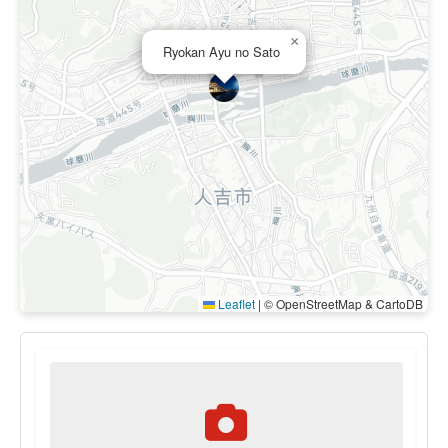
×
Ryokan Ayu no Sato
Leaflet
|
© OpenStreetMap & CartoDB