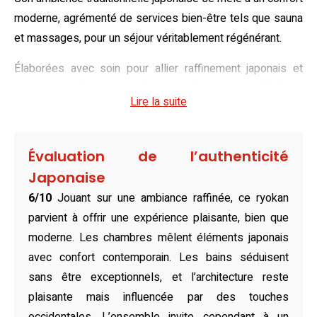
moderne, agrémenté de services bien-être tels que sauna
et massages, pour un séjour véritablement régénérant.
Élaborées avec soin pour allier raffinement japonais et
praticité occidentale, les chambres du ryokan se déclinent
Lire la suite
en plusieurs styles. Vous pourrez apprécier la vue
pittoresque sur la rivière ou les montagnes depuis
certaines chambres, toutes équipées de commodités
Évaluation de l’authenticité
modernes comme la climatisation, une télévision à écran
Japonaise
plat et des salles de bains privatives aux équipements
6/10
Jouant sur une ambiance raffinée, ce ryokan
complets. Les chambres familiales et les suites avec
parvient à offrir une expérience plaisante, bien que
baignoire spa renforce le confort et l’intimité, répondant
moderne. Les chambres mêlent éléments japonais
aux besoins d’un séjour en couple ou en famille.
avec confort contemporain. Les bains séduisent
Tourné vers l’art culinaire, le restaurant sur place, 華宴, met
sans être exceptionnels, et l’architecture reste
à l’honneur la cuisine locale et japonaise dans un décor
plaisante mais influencée par des touches