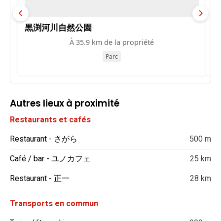
黒渕河川自然公園
K
À 35.9 km de la propriété
Parc
Autres lieux à proximité
Restaurants et cafés
Restaurant - さがら
500 m
Café / bar - ユノカフェ
25 km
Restaurant - 正一
28 km
Transports en commun