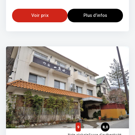
Voir prix
Plus d’infos
9
8,0
Note globale
Score d'authenticité