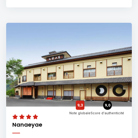
9,3
9,0
Note globale
Score d'authenticité
Nanaeyae