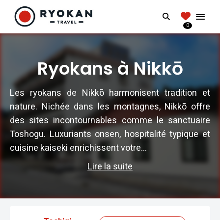
RYOKANTRAVEL
Search
FRANCE
0
Vivez l'expérience authentique d'un Ryokan
Ryokans à Nikkō
Les ryokans de Nikkō harmonisent tradition et
nature. Nichée dans les montagnes, Nikkō offre
des sites incontournables comme le sanctuaire
Toshogu. Luxuriants onsen, hospitalité typique et
cuisine kaiseki enrichissent votre...
Lire la suite