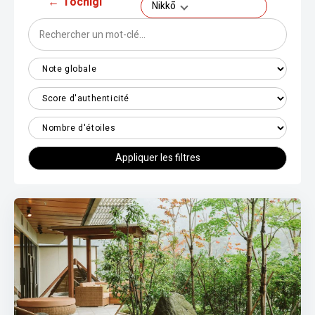
←
Tochigi
Nikkō
Appliquer les filtres