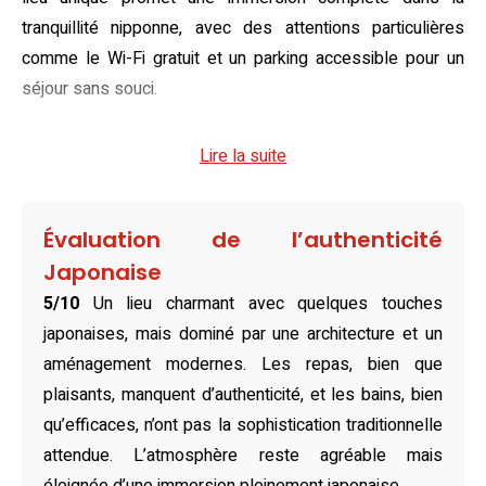
tranquillité nipponne, avec des attentions particulières
comme le Wi-Fi gratuit et un parking accessible pour un
séjour sans souci.
Qu’il s’agisse des chambres élégantes aux tons boisés ou
Lire la suite
des luxueuses options Hollywood Twin, chaque
hébergement reflète l’alliance subtile entre tradition et
modernité. Les lits spacieux et le mobilier raffiné
Évaluation de l’authenticité
garantissent un confort optimal, tandis que les salles de
Japonaise
bains privées avec baignoires offrent une escapade
5/10
Un lieu charmant avec quelques touches
paisible après une journée d’exploration. Une tasse de thé
japonaises, mais dominé par une architecture et un
vert dans l’intimité de votre chambre constitue le parfait
aménagement modernes. Les repas, bien que
prélude à une soirée sereine.
plaisants, manquent d’authenticité, et les bains, bien
Le restaurant Mizunara, véritable perle de l’établissement,
qu’efficaces, n’ont pas la sophistication traditionnelle
propose une cuisine européenne raffinée mettant à
attendue. L’atmosphère reste agréable mais