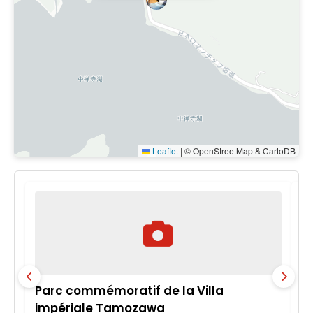
Leaflet
|
© OpenStreetMap & CartoDB
Parc commémoratif de la Villa
V
impériale Tamozawa