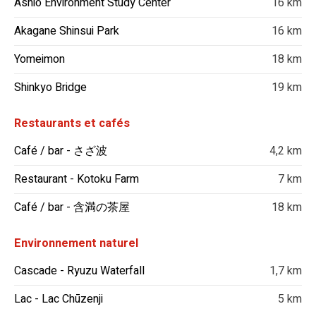
Ashio Environment Study Center
16 km
Akagane Shinsui Park
16 km
Yomeimon
18 km
Shinkyo Bridge
19 km
Restaurants et cafés
Café / bar - さざ波
4,2 km
Restaurant - Kotoku Farm
7 km
Café / bar - 含満の茶屋
18 km
Environnement naturel
Cascade - Ryuzu Waterfall
1,7 km
Lac - Lac Chūzenji
5 km