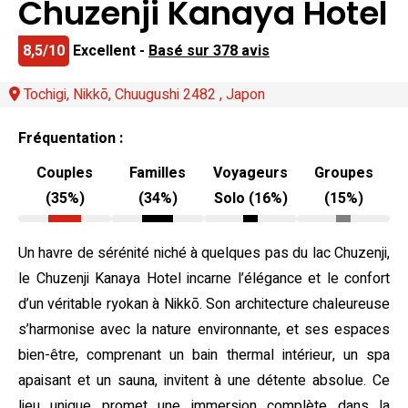
Chuzenji Kanaya Hotel
8,5/10
Excellent -
Basé sur 378 avis
Tochigi, Nikkō, Chuugushi 2482 , Japon
Fréquentation :
Couples
Familles
Voyageurs
Groupes
(35%)
(34%)
Solo (16%)
(15%)
Un havre de sérénité niché à quelques pas du lac Chuzenji,
le Chuzenji Kanaya Hotel incarne l’élégance et le confort
d’un véritable ryokan à Nikkō. Son architecture chaleureuse
s’harmonise avec la nature environnante, et ses espaces
bien-être, comprenant un bain thermal intérieur, un spa
apaisant et un sauna, invitent à une détente absolue. Ce
lieu unique promet une immersion complète dans la