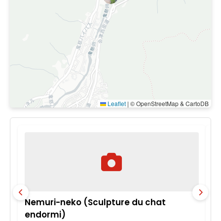
Leaflet
|
© OpenStreetMap & CartoDB
Nemuri-neko (Sculpture du chat
P
endormi)