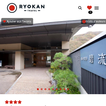
RYOKANTRAVEL
Search
FRANCE
0
Vivez l'expérience authentique d'un Ryokan
Ajouter aux favoris
Droits d'auteurs