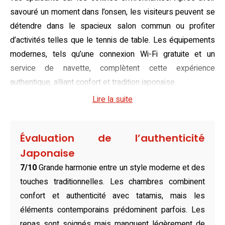
savouré un moment dans l’onsen, les visiteurs peuvent se
détendre dans le spacieux salon commun ou profiter
d’activités telles que le tennis de table. Les équipements
modernes, tels qu’une connexion Wi-Fi gratuite et un
service de navette, complètent cette expérience
authentique, alliant confort et tradition japonaise.
Lire la suite
Nos chambres sont une fusion parfaite de tradition et de
modernité, avec des espaces décorés dans un style
japonais accueillant. Dotées de tatamis, elles offrent un
Évaluation de l’authenticité
cadre chaleureux et sont équipées de lits confortables et
Japonaise
de futons traditionnels. Chaque chambre dispose de
7/10
Grande harmonie entre un style moderne et des
serviettes et de linge de lit soigneusement préparés,
touches traditionnelles. Les chambres combinent
garantissant un confort optimal. Une vue imprenable sur
confort et authenticité avec tatamis, mais les
les montagnes et la rivière environnante contribue à rendre
éléments contemporains prédominent parfois. Les
l’expérience unique, idéale pour les amateurs de paysages
repas sont soignés mais manquent légèrement de