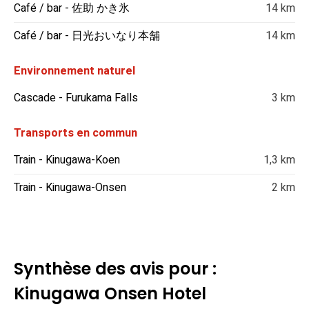
Café / bar - 佐助 かき氷
14 km
Café / bar - 日光おいなり本舗
14 km
Environnement naturel
Cascade - Furukama Falls
3 km
Transports en commun
Train - Kinugawa-Koen
1,3 km
Train - Kinugawa-Onsen
2 km
Synthèse des avis pour :
Kinugawa Onsen Hotel