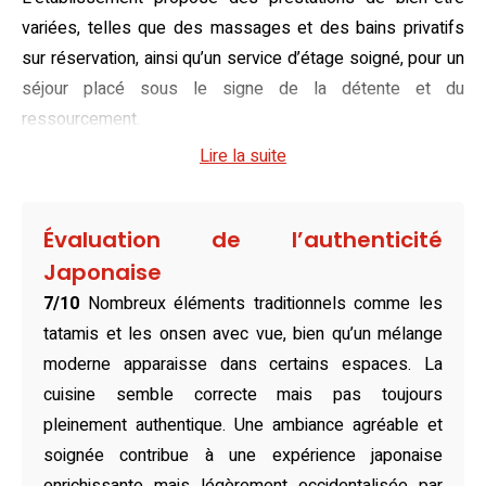
variées, telles que des massages et des bains privatifs
sur réservation, ainsi qu’un service d’étage soigné, pour un
séjour placé sous le signe de la détente et du
ressourcement.
Lire la suite
Habitant un style authentique, les chambres se déclinent
entre une ambiance traditionnelle japonaise et un confort
contemporain. Les sols en tatami, les futons moelleux et
Évaluation de l’authenticité
les peignoirs yukata apportent une touche culturelle
Japonaise
unique, tandis que les équipements modernes tels que la
7/10
Nombreux éléments traditionnels comme les
climatisation, le réfrigérateur et la télévision à écran plat
tatamis et les onsen avec vue, bien qu’un mélange
ravissent les voyageurs en quête de commodités.
moderne apparaisse dans certains espaces. La
Certaines chambres, offrant une vue superbe sur la vallée,
cuisine semble correcte mais pas toujours
enchantent les visiteurs par leur luminosité et leur
pleinement authentique. Une ambiance agréable et
atmosphère apaisante.
soignée contribue à une expérience japonaise