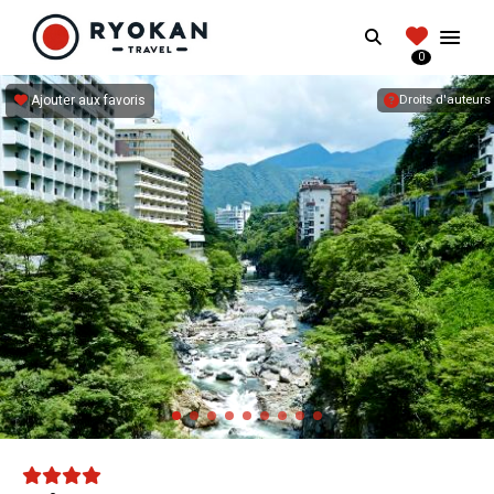
RYOKANTRAVEL
Search
FRANCE
0
Vivez l'expérience authentique d'un Ryokan
Ajouter aux favoris
Droits d'auteurs