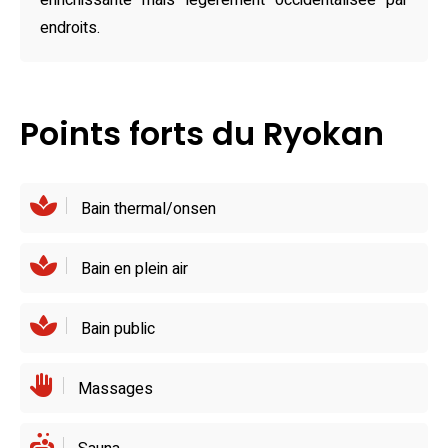
Quant à la gastronomie, le restaurant sur place « 石窯ダイ
enrichissante mais légèrement occidentalisée par
ニング楽炎-rakuen- » émerveille les palais avec ses mets
endroits.
variés : des saveurs locales et internationales aux pizzas
et sushis raffinés. Les buffets de petit-déjeuner et de
dîner allient influences japonaises et occidentales, mettant
Points forts du Ryokan
l’accent sur la convivialité et la diversité culinaire. Pour
diversifier les découvertes, plusieurs options de
restauration à proximité ajoutent une richesse
Bain thermal/onsen
supplémentaire à l’expérience culinaire.
Bain en plein air
Bain public
Massages