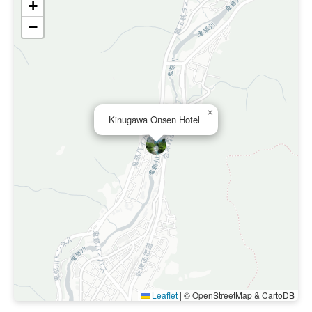
+
−
×
Kinugawa Onsen Hotel
Leaflet
|
© OpenStreetMap & CartoDB