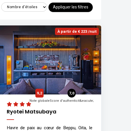
Appliquer les filtres
À partir de € 223 /nuit
9,2
7,0
Note globale
Score d'authenticit&eacute;
Ryotei Matsubaya
Havre de paix au cœur de Beppu, Oita, le