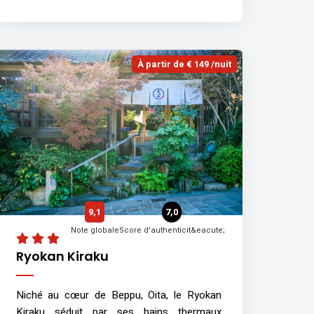
À partir de € 149 /nuit
9,1
7,0
Note globale
Score d'authenticit&eacute;
Ryokan Kiraku
Niché au cœur de Beppu, Oita, le Ryokan
Kiraku séduit par ses bains thermaux