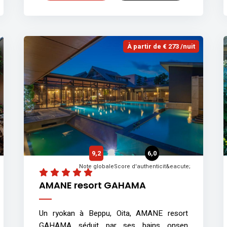
À partir de € 273 /nuit
9,2
6,0
Note globale
Score d'authenticit&eacute;
AMANE resort GAHAMA
Un ryokan à Beppu, Oita, AMANE resort
GAHAMA séduit par ses bains onsen