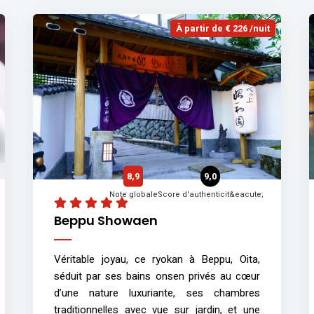
À partir de € 226 /nuit
8,9
9,0
Note globale
Score d'authenticit&eacute;
Beppu Showaen
Véritable joyau, ce ryokan à Beppu, Oita,
séduit par ses bains onsen privés au cœur
d’une nature luxuriante, ses chambres
traditionnelles avec vue sur jardin, et une