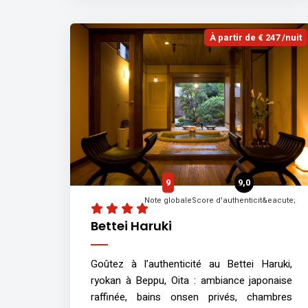
À partir de € 247 /nuit
9
9,0
Note globale
Score d'authenticit&eacute;
Bettei Haruki
Goûtez à l’authenticité au Bettei Haruki,
ryokan à Beppu, Oita : ambiance japonaise
raffinée, bains onsen privés, chambres