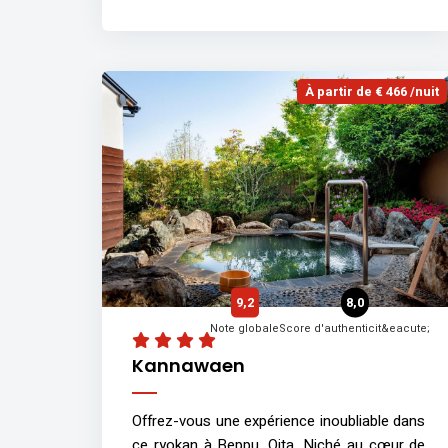
À partir de € 466 /nuit
9,2
8,0
Note globale
Score d'authenticit&eacute;
Kannawaen
Offrez-vous une expérience inoubliable dans
ce ryokan à Beppu, Oita. Niché au cœur de