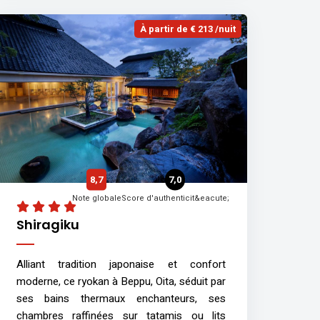
À partir de € 213 /nuit
8,7
7,0
Note globale
Score d'authenticit&eacute;
Shiragiku
Alliant tradition japonaise et confort
moderne, ce ryokan à Beppu, Oita, séduit par
ses bains thermaux enchanteurs, ses
chambres raffinées sur tatamis ou lits