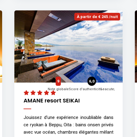
À partir de € 245 /nuit
9
6,0
Note globale
Score d'authenticit&eacute;
AMANE resort SEIKAI
Jouissez d’une expérience inoubliable dans
ce ryokan à Beppu, Oita : bains onsen privés
avec vue océan, chambres élégantes mêlant