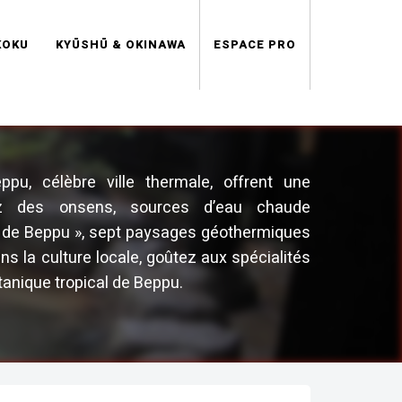
KOKU
KYŪSHŪ & OKINAWA
ESPACE PRO
ppu, célèbre ville thermale, offrent une
tez des onsens, sources d’eau chaude
rs de Beppu », sept paysages géothermiques
 la culture locale, goûtez aux spécialités
otanique tropical de Beppu.