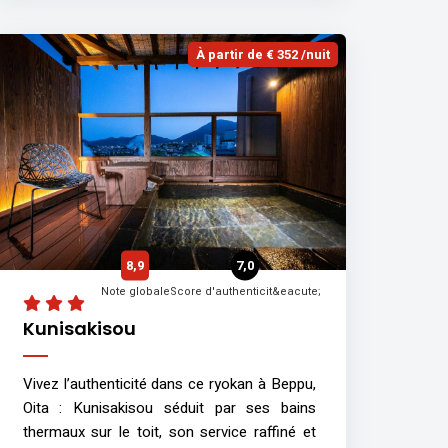
À partir de € 352 /nuit
8,9
7,0
Note globale
Score d'authenticit&eacute;
Kunisakisou
Vivez l’authenticité dans ce ryokan à Beppu,
Oita : Kunisakisou séduit par ses bains
thermaux sur le toit, son service raffiné et