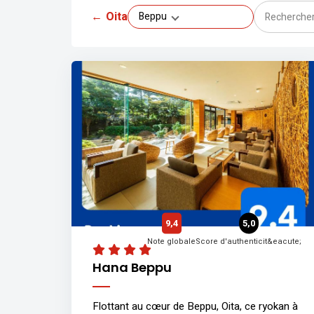
←
Oita
Beppu
9,4
5,0
Note globale
Score d'authenticit&eacute;
Hana Beppu
Flottant au cœur de Beppu, Oita, ce ryokan à