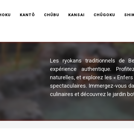
RAVEL FRANCE
HOKU
KANTŌ
CHŪBU
KANSAI
CHŪGOKU
SHI
Les ryokans traditionnels de Be
expérience authentique. Profi
naturelles, et explorez les « Enfe
spectaculaires. Immergez-vous dans
culinaires et découvrez le jardin b