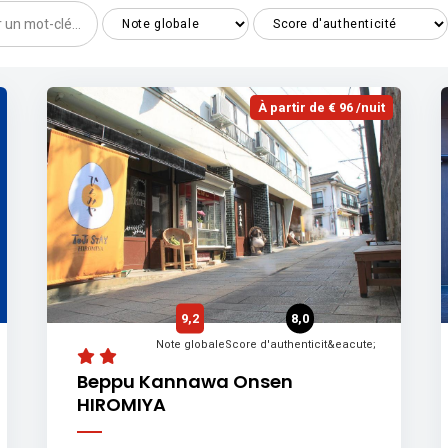
À partir de € 96 /nuit
9,2
8,0
Note globale
Score d'authenticit&eacute;
Beppu Kannawa Onsen
HIROMIYA