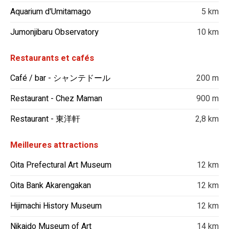
Aquarium d'Umitamago
5 km
Jumonjibaru Observatory
10 km
Restaurants et cafés
Café / bar - シャンテドール
200 m
Restaurant - Chez Maman
900 m
Restaurant - 東洋軒
2,8 km
Meilleures attractions
Oita Prefectural Art Museum
12 km
Oita Bank Akarengakan
12 km
Hijimachi History Museum
12 km
Nikaido Museum of Art
14 km