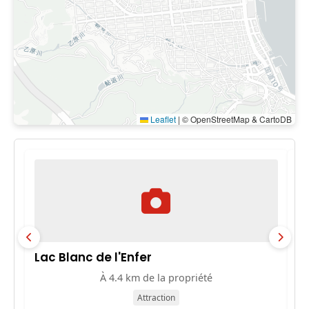
Leaflet
|
© OpenStreetMap & CartoDB
Lac Blanc de l'Enfer
E
À 4.4 km de la propriété
Attraction