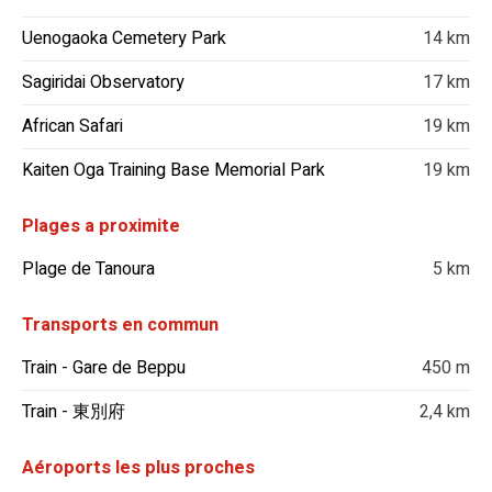
Uenogaoka Cemetery Park
14 km
Sagiridai Observatory
17 km
African Safari
19 km
Kaiten Oga Training Base Memorial Park
19 km
Plages a proximite
Plage de Tanoura
5 km
Transports en commun
Train - Gare de Beppu
450 m
Train - 東別府
2,4 km
Aéroports les plus proches