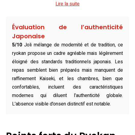
Lire la suite
ryokan à Beppu se distinguent par leur alliance subtile
entre tradition japonaise et confort moderne. Les options
varient entre des futons authentiques posés sur des
Évaluation de l’authenticité
tatamis et des lits jumeaux douillets, parfaits pour
Japonaise
s’adapter à vos envies. Chaque détail, des panneaux de
5/10
Joli mélange de modernité et de tradition, ce
bois clairs à l’éclairage tamisé, contribue à une atmosphère
ryokan propose un cadre agréable mais légèrement
intime et chaleureuse. Climatisation, télévision à écran plat,
éloigné des standards traditionnels japonais. Les
bouilloire et machine à café s’ajoutent à des équipements
repas semblent bien préparés mais manquent de
soigneusement sélectionnés pour maximiser le confort de
raffinement Kaiseki, et les chambres, bien que
votre séjour.
confortables, incluent des caractéristiques
Riches en saveurs, les restaurants de l’Hana Beppu
modernes qui diluent l’authenticité globale.
proposent une cuisine japonaise raffinée, célébrant des
L’absence visible d’onsen distinctif est notable.
produits locaux et de saison. Le petit-déjeuner asiatique
servi sur place est une explosion sensorielle, avec une
présentation soignée et des plats pleins de délicatesse.