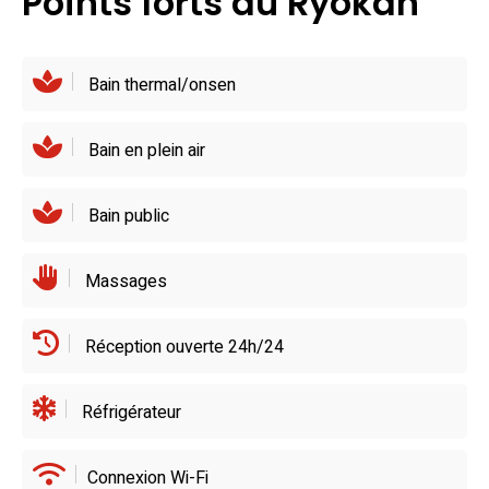
Points forts du Ryokan
Pour une variété culinaire, les charmants restaurants
voisins offrent un voyage gustatif unique. À quelques pas,
l’énergie des rues de Beppu murmure des promesses
Bain thermal/onsen
d’évasion gastronomique, complétant une expérience
inoubliable.
Bain en plein air
Bain public
Massages
Réception ouverte 24h/24
Réfrigérateur
Connexion Wi-Fi