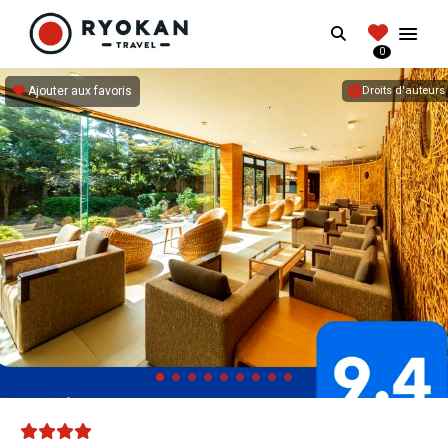
RYOKANTRAVEL
Search
FRANCE
0
Vivez l'expérience authentique d'un Ryokan
Ajouter aux favoris
Droits d'auteurs