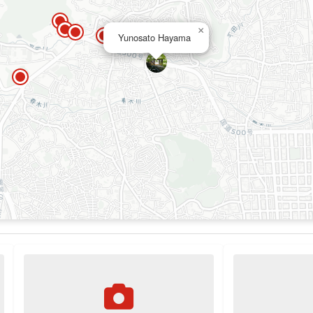
×
Yunosato Hayama