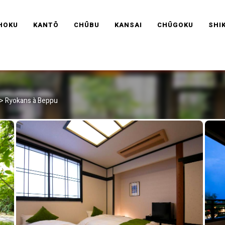
RAVEL FRANCE
HOKU
KANTŌ
CHŪBU
KANSAI
CHŪGOKU
SHI
>
Ryokans à Beppu