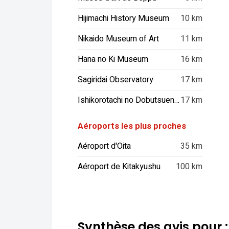
Hijimachi History Museum
10 km
Nikaido Museum of Art
11 km
Hana no Ki Museum
16 km
Sagiridai Observatory
17 km
Ishikorotachi no Dobutsuen Museum
17 km
Aéroports les plus proches
Aéroport d'Oita
35 km
Aéroport de Kitakyushu
100 km
Synthèse des avis pour