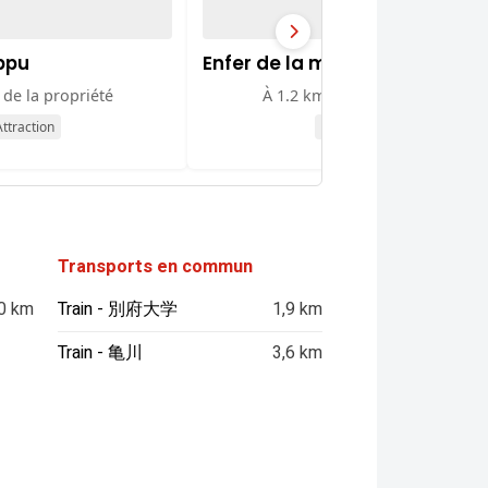
ppu
Enfer de la mer
 de la propriété
À 1.2 km de la propriété
ttraction
Attraction
Transports en commun
0 km
Train - 別府大学
1,9 km
Train - 亀川
3,6 km