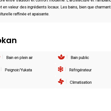
bre entre tradition et confort moderne. L’architecture et l’ambia
 en valeur des ingrédients locaux. Les bains, bien que charmants, 
urelle raffinée et apaisante.
yokan
Bain en plein air
Bain public
Peignoir/Yukata
Réfrigérateur
Climatisation