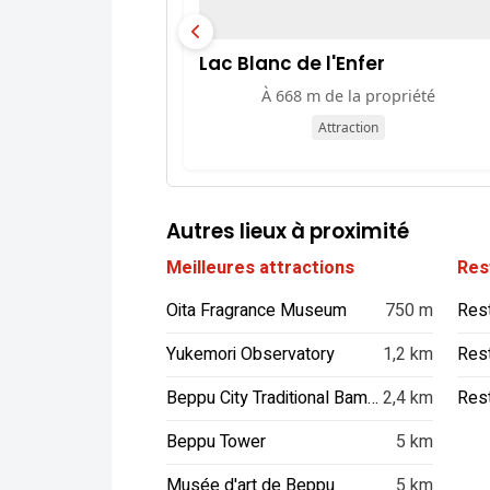
Lac Blanc de l'Enfer
À 668 m de la propriété
Attraction
Autres lieux à proximité
Meilleures attractions
Res
Oita Fragrance Museum
750 m
Yukemori Observatory
1,2 km
Res
Beppu City Traditional Bamboo Crafts Center
2,4 km
Beppu Tower
5 km
Musée d'art de Beppu
5 km