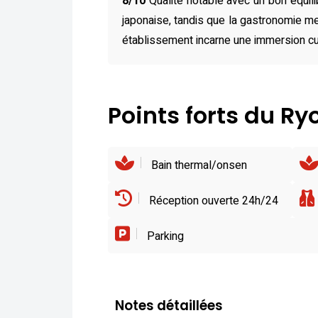
8/10
Qualité notable avec un bon équili
japonaise, tandis que la gastronomie met
établissement incarne une immersion cult
Points forts du R
Bain thermal/onsen
Réception ouverte 24h/24
Parking
Notes détaillées