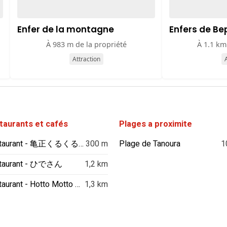
Enfer de la montagne
Enfers de Be
À 983 m de la propriété
À 1.1 km
Attraction
A
taurants et cafés
Plages a proximite
Restaurant - 亀正くるくる寿し横断道路店
300 m
Plage de Tanoura
1
taurant - ひでさん
1,2 km
Restaurant - Hotto Motto Beppu Tsurumi
1,3 km