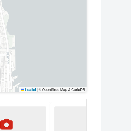
Leaflet
|
© OpenStreetMap & CartoDB