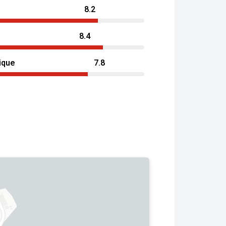
8.2
8.4
ique
7.8