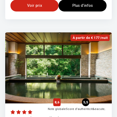
Voir prix
Plus d’infos
À partir de € 177 /nuit
8,6
5,5
Note globale
Score d'authenticit&eacute;