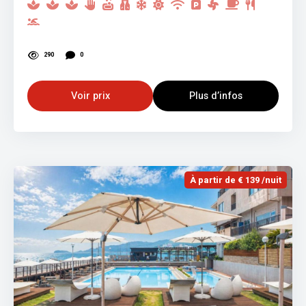
290
0
Voir prix
Plus d’infos
À partir de € 139 /nuit