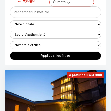
←
Hyogo
Sumoto
Appliquer les filtres
À partir de € 494 /nuit