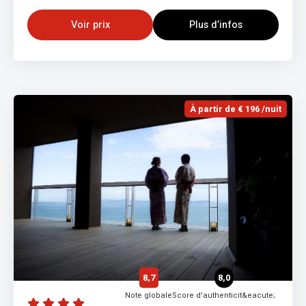
Voir prix
Plus d’infos
À partir de € 196 /nuit
8,7
8,0
Note globale
Score d'authenticit&eacute;