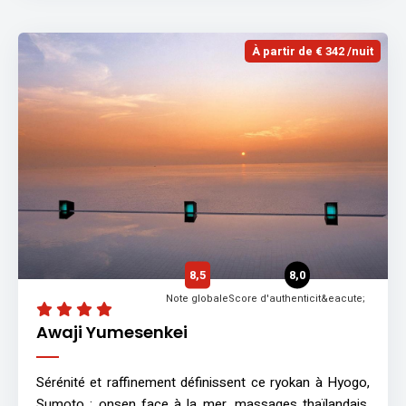
À partir de € 342 /nuit
8,5
8,0
Note globale
Score d'authenticit&eacute;
Awaji Yumesenkei
Sérénité et raffinement définissent ce ryokan à Hyogo,
Sumoto : onsen face à la mer, massages thaïlandais,