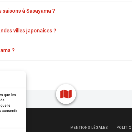
s saisons à Sasayama ?
des villes japonaises ?
ayama ?
es que les
 de
 que le
s consentir
MENTIONS LÉGALES
POLITIQ