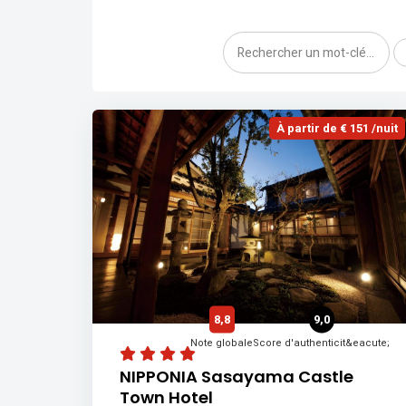
À partir de € 151 /nuit
8,8
9,0
Note globale
Score d'authenticit&eacute;
NIPPONIA Sasayama Castle
Town Hotel