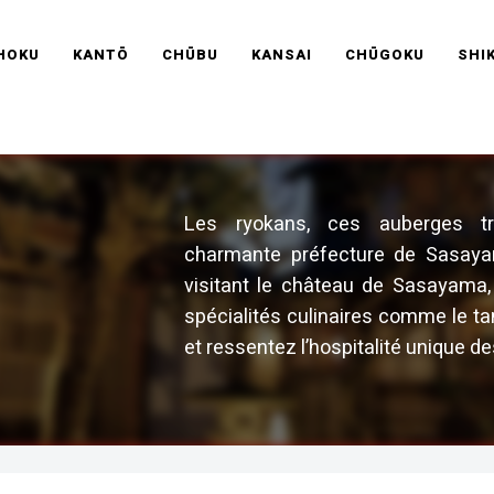
RAVEL FRANCE
HOKU
KANTŌ
CHŪBU
KANSAI
CHŪGOKU
SHI
Les ryokans, ces auberges tra
charmante préfecture de Sasayam
visitant le château de Sasayama,
spécialités culinaires comme le ta
et ressentez l’hospitalité unique de