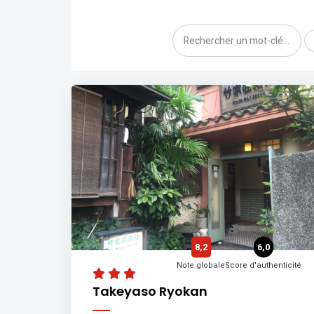
8,2
6,0
Note globale
Score d'authenticité
Takeyaso Ryokan