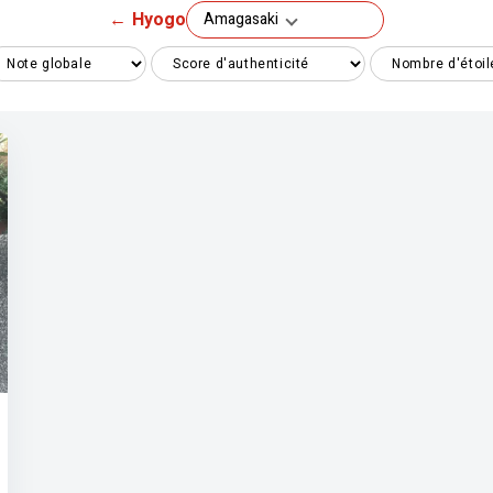
←
Hyogo
Amagasaki