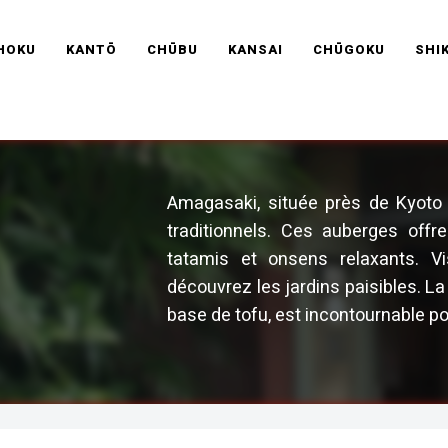
RAVEL FRANCE
HOKU
KANTŌ
CHŪBU
KANSAI
CHŪGOKU
SHI
Amagasaki, située près de Kyoto 
traditionnels. Ces auberges offr
tatamis et onsens relaxants. V
découvrez les jardins paisibles. L
base de tofu, est incontournable p