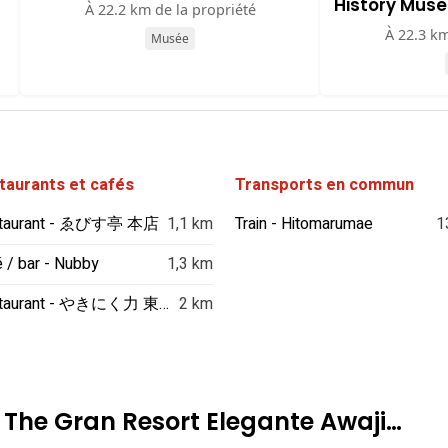
History Mus
À 22.2 km de la propriété
À 22.3 km
Musée
taurants et cafés
Transports en commun
taurant - ゑびす亭 本店
1,1 km
Train - Hitomarumae
1
 / bar - Nubby
1,3 km
Restaurant - やきにく力 東浦店
2 km
: The Gran Resort Elegante Awaji…