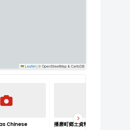
Leaflet
|
© OpenStreetMap & CartoDB
as Chinese
播磨町郷土資料館