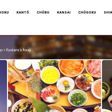
RAVEL FRANCE
HOKU
KANTŌ
CHŪBU
KANSAI
CHŪGOKU
SHI
go
>
Ryokans à Awaji