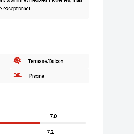
nant tatamis et meubles modernes, mais
e exceptionnel.
Terrasse/Balcon
Piscine
7.0
7.2