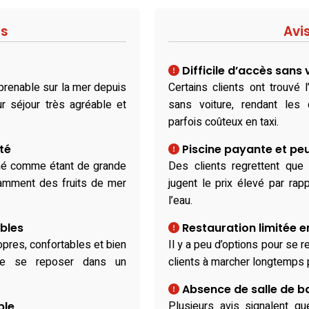
fs
Avi
Difficile d’accès sans 
mprenable sur la mer depuis
Certains clients ont trouvé
r séjour très agréable et
sans voiture, rendant les
parfois coûteux en taxi.
té
Piscine payante et pe
nné comme étant de grande
Des clients regrettent que 
tamment des fruits de mer
jugent le prix élevé par rap
l’eau.
bles
Restauration limitée e
res, confortables et bien
Il y a peu d’options pour se r
 de se reposer dans un
clients à marcher longtemps p
Absence de salle de ba
Plusieurs avis signalent q
ble