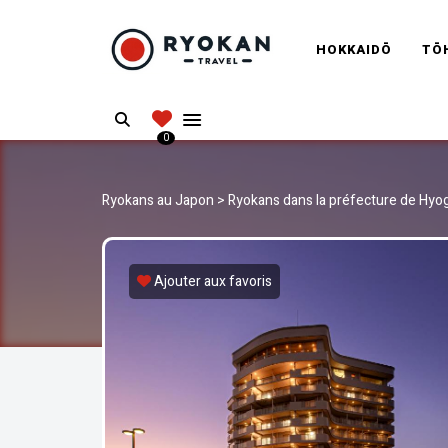
RYOKANT
HOKKAIDŌ
TŌ
Vivez l'expérience authentique d'un Ryokan
Search
0
Ryokans au Japon
>
Ryokans dans la préfecture de Hyo
Ajouter aux favoris