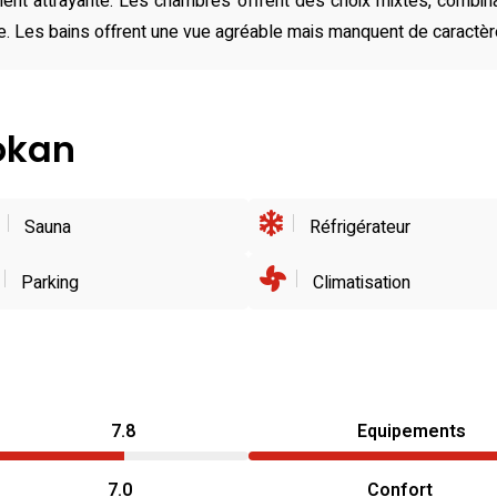
ment attrayante. Les chambres offrent des choix mixtes, combi
rée. Les bains offrent une vue agréable mais manquent de caractèr
yokan
Sauna
Réfrigérateur
Parking
Climatisation
7.8
Equipements
7.0
Confort