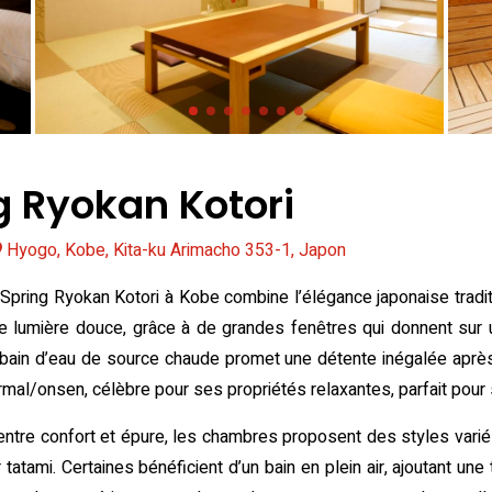
g Ryokan Kotori
Hyogo, Kobe, Kita-ku Arimacho 353-1, Japon
ot Spring Ryokan Kotori à Kobe combine l’élégance japonaise tr
mière douce, grâce à de grandes fenêtres qui donnent sur un 
bain d’eau de source chaude promet une détente inégalée aprè
rmal/onsen, célèbre pour ses propriétés relaxantes, parfait pour
entre confort et épure, les chambres proposent des styles variés
 tatami. Certaines bénéficient d’un bain en plein air, ajoutant un