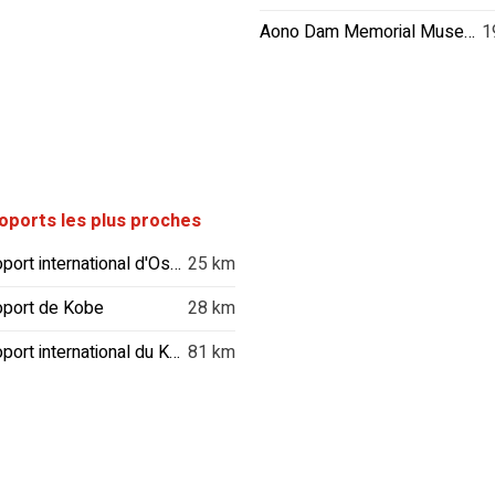
Aono Dam Memorial Museum
1
oports les plus proches
Aéroport international d'Osaka
25 km
oport de Kobe
28 km
Aéroport international du Kansai
81 km