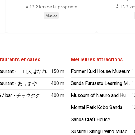
À 12.2 km de la propriété
À 13.2 km
Musée
taurants et cafés
Meilleures attractions
taurant - 土山人はなれ
150 m
Former Kuki House Museum
1
taurant - ありまや
400 m
Sanda Furusato Learning Museum
1
é / bar - チックタク
400 m
Museum of Nature and Human Activities Hyogo
1
Mentai Park Kobe Sanda
1
Sanda Craft House
1
Susumu Shingu Wind Museum
1