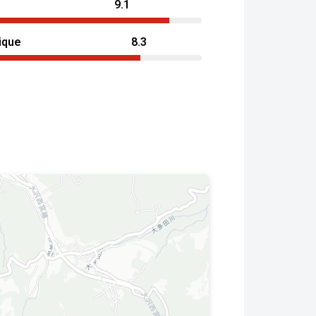
9.1
ique
8.3