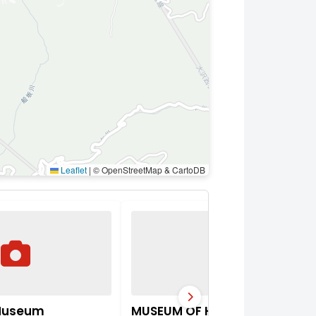
Leaflet
|
© OpenStreetMap & CartoDB
Museum
MUSEUM OF HANSHIN KOSHIEN