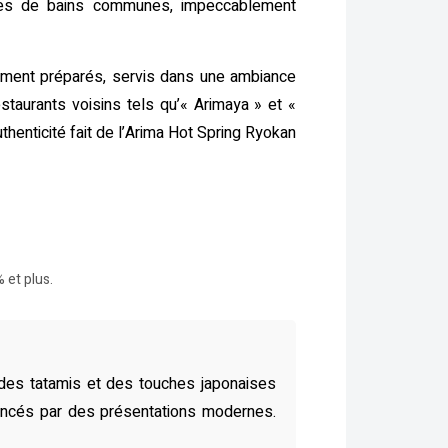
lles de bains communes, impeccablement
amment préparés, servis dans une ambiance
estaurants voisins tels qu’« Arimaya » et «
henticité fait de l’Arima Hot Spring Ryokan
 et plus.
 des tatamis et des touches japonaises
luencés par des présentations modernes.