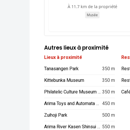
À 11.7 km de la propriété
Musée
Autres lieux à proximité
Lieux à proximité
Res
Tanasangen Park
350 m
Res
Kittebunka Museum
350 m
Res
Philatelic Culture Museum Arima, Kobe
350 m
Caf
Arima Toys and Automata Museum
450 m
Zuihoji Park
500 m
Arima River Kasen Shinsui Park
550 m