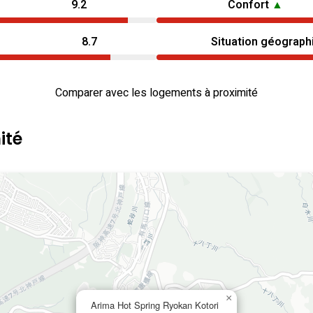
9.2
Confort
▲
8.7
Situation géograph
Comparer avec les logements à proximité
ité
×
Arima Hot Spring Ryokan Kotori