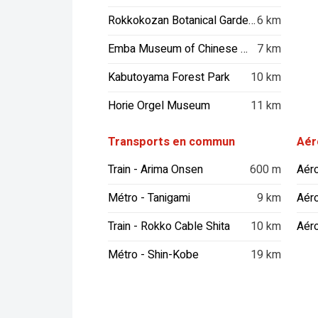
Rokkokozan Botanical Gardens
6 km
Emba Museum of Chinese Modern Art
7 km
Kabutoyama Forest Park
10 km
Horie Orgel Museum
11 km
Transports en commun
Aér
Train - Arima Onsen
600 m
Métro - Tanigami
9 km
Aér
Train - Rokko Cable Shita
10 km
Métro - Shin-Kobe
19 km