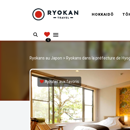
RYOKANT
HOKKAIDŌ
TŌ
Vivez l'expérience authentique d'un Ryokan
Search
0
Ryokans au Japon
>
Ryokans dans la préfecture de Hyo
Ajouter aux favoris