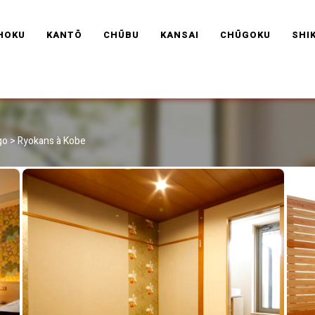
RAVEL FRANCE
HOKU
KANTŌ
CHŪBU
KANSAI
CHŪGOKU
SHI
go
>
Ryokans à Kobe