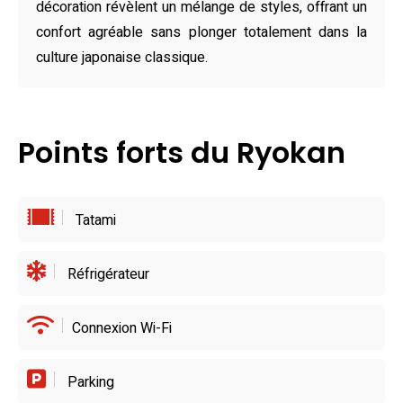
cuisine asiatique dans un cadre chaleureux et
décoration révèlent un mélange de styles, offrant un
contemporain. De riches buffets aux plats savamment
confort agréable sans plonger totalement dans la
élaborés, chaque bouchée raconte une histoire. À
culture japonaise classique.
quelques kilomètres, d’autres établissements réputés
comme le KiSARA complètent l’expérience culinaire. Qu’il
s’agisse de saveurs locales ou de mets internationaux,
Points forts du Ryokan
tout converge pour un voyage gustatif à la hauteur de ce
ryokan à Kisarazu.
Tatami
Réfrigérateur
Connexion Wi-Fi
Parking