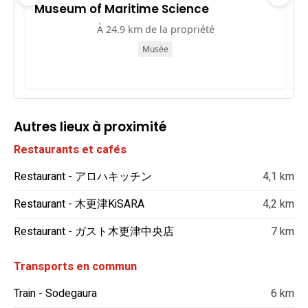
Museum of Maritime Science
大
À 24.9 km de la propriété
Musée
Autres lieux à proximité
Restaurants et cafés
Restaurant - アロハキッチン
4,1 km
Restaurant - 木更津KiSARA
4,2 km
Restaurant - ガスト木更津中央店
7 km
Transports en commun
Train - Sodegaura
6 km