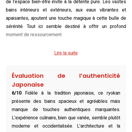
de l’espace bien-être invite à la détente pure. Les vastes
bains intérieurs et extérieurs, aux eaux vibrantes et
apaisantes, ajoutent une touche magique à cette bulle de
sérénité. Tout ici semble destiné à offrir un profond
moment de ressourcement.
Conçues pour allier confort moderne et charme japonais,
Lire la suite
les chambres du ryokan proposent une atmosphère
apaisante. Avec leurs tatamis, leurs lignes épurées et une
vue plongeante sur la mer ou la piscine, elles offrent un
Évaluation de l’authenticité
subtil mélange de tradition et de fonctionnalité. Les salles
Japonaise
de bains privatives, dotées de baignoires confortables,
6/10
Fidèle à la tradition japonaise, ce ryokan
ajoutent une note luxueuse. Chaque détail, des lits
présente des bains spacieux et agréables mais
douillets aux équipements complets, est pensé pour vous
manque de touches authentiques marquantes.
faire sentir comme chez vous et plus encore.
L’expérience culinaire, bien que variée, semble plutôt
Incontournable, le restaurant sur place met à l’honneur la
moderne et occidentalisée. L’architecture et la