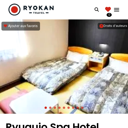
RYOKANTRAVEL
Search
FRANCE
0
Vivez l'expérience authentique d'un Ryokan
Ajouter aux favoris
Droits d'auteurs
Ryugujo Spa Hotel