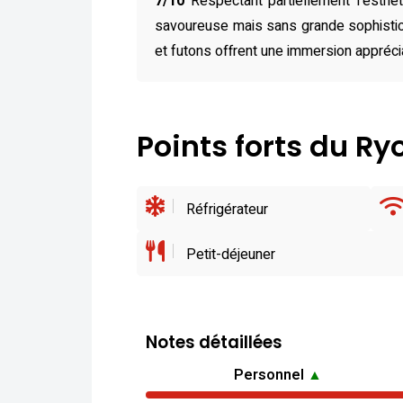
7/10
Respectant partiellement l’esthé
savoureuse mais sans grande sophistica
et futons offrent une immersion appréci
Points forts du R
Réfrigérateur
Petit-déjeuner
Notes détaillées
Personnel
▲