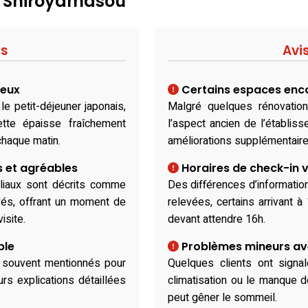
 : Shiroyamasou
fs
Avi
reux
Certains espaces enc
le petit-déjeuner japonais,
Malgré quelques rénovation
tte épaisse fraîchement
l’aspect ancien de l’établis
chaque matin.
améliorations supplémentaire
s et agréables
Horaires de check-in v
iliaux sont décrits comme
Des différences d’information
és, offrant un moment de
relevées, certains arrivant à
isite.
devant attendre 16h.
ble
Problèmes mineurs av
t souvent mentionnés pour
Quelques clients ont signal
eurs explications détaillées
climatisation ou le manque 
peut gêner le sommeil.