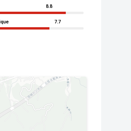
8.8
ique
7.7