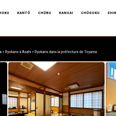
RAVEL FRANCE
HOKU
KANTŌ
CHŪBU
KANSAI
CHŪGOKU
SHI
a
>
Ryokans à Asahi
>
Ryokans dans la préfecture de Toyama