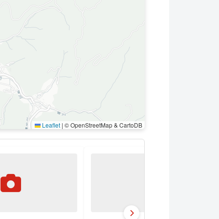
Leaflet
|
© OpenStreetMap & CartoDB