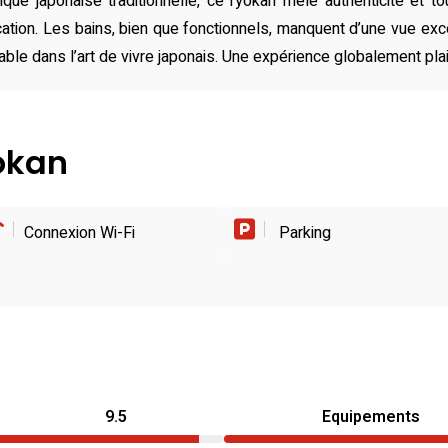
tique japonaise traditionnelle, ce ryokan mêle authenticité et 
tion. Les bains, bien que fonctionnels, manquent d’une vue ex
able dans l’art de vivre japonais. Une expérience globalement pla
yokan
Connexion Wi-Fi
Parking
9.5
Equipements