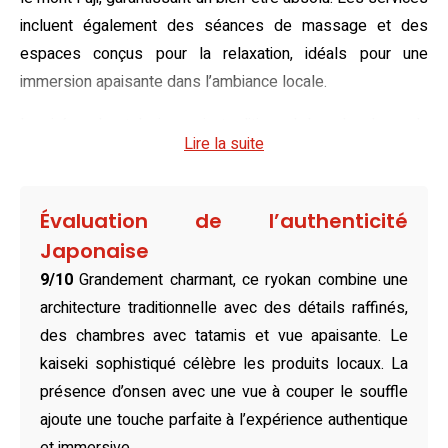
incluent également des séances de massage et des
espaces conçus pour la relaxation, idéals pour une
immersion apaisante dans l’ambiance locale.
Inspirées du style japonais traditionnel, les chambres du
Lire la suite
Ryuguden sont décorées avec des tatamis tissés et
équipées de futons confortables qui favorisent une
expérience authentique. Certaines chambres offrent une
Évaluation de l’authenticité
vue époustouflante sur le mont Fuji et le lac Ashi, tandis
Japonaise
que d’autres disposent de bains privés de sources
9/10
Grandement charmant, ce ryokan combine une
chaudes pour un moment de quiétude en toute intimité.
architecture traditionnelle avec des détails raffinés,
Elles comportent également des équipements modernes
des chambres avec tatamis et vue apaisante. Le
tels que télévisions et réfrigérateurs, mêlant parfaitement
kaiseki sophistiqué célèbre les produits locaux. La
confort et tradition.
présence d’onsen avec une vue à couper le souffle
Bercé par une ambiance conviviale, le restaurant sur place
ajoute une touche parfaite à l’expérience authentique