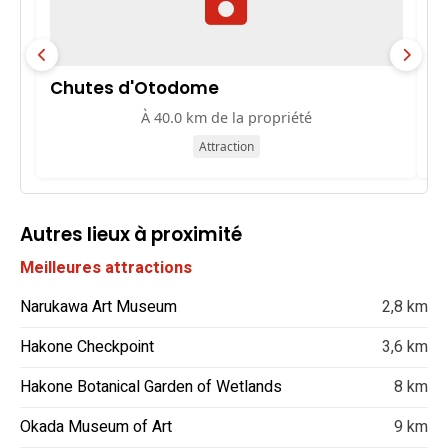
Chutes d'Otodome
Y
À 40.0 km de la propriété
Attraction
Autres lieux à proximité
Meilleures attractions
Narukawa Art Museum
2,8 km
Hakone Checkpoint
3,6 km
Hakone Botanical Garden of Wetlands
8 km
Okada Museum of Art
9 km