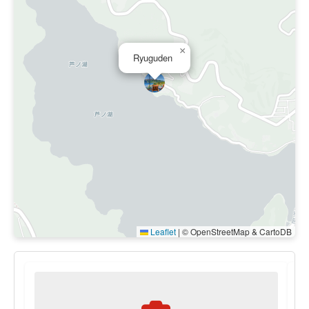
×
Ryuguden
Leaflet
|
© OpenStreetMap & CartoDB