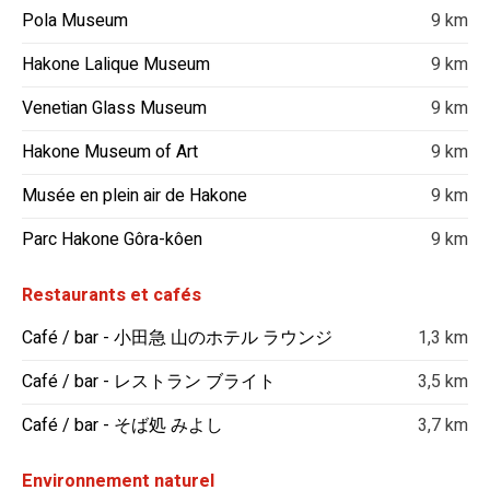
Pola Museum
9 km
Hakone Lalique Museum
9 km
Venetian Glass Museum
9 km
Hakone Museum of Art
9 km
Musée en plein air de Hakone
9 km
Parc Hakone Gôra-kôen
9 km
Restaurants et cafés
Café / bar - 小田急 山のホテル ラウンジ
1,3 km
Café / bar - レストラン ブライト
3,5 km
Café / bar - そば処 みよし
3,7 km
Environnement naturel