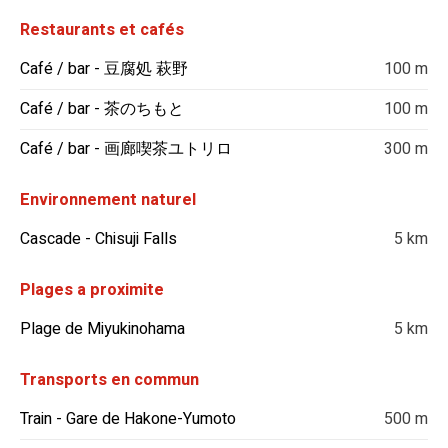
Restaurants et cafés
Café / bar - 豆腐処 萩野
100 m
Café / bar - 茶のちもと
100 m
Café / bar - 画廊喫茶ユトリロ
300 m
Environnement naturel
Cascade - Chisuji Falls
5 km
Plages a proximite
Plage de Miyukinohama
5 km
Transports en commun
Train - Gare de Hakone-Yumoto
500 m