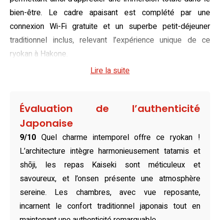
bien-être. Le cadre apaisant est complété par une
connexion Wi-Fi gratuite et un superbe petit-déjeuner
traditionnel inclus, relevant l’expérience unique de ce
ryokan à Hakone.
Lire la suite
Joliment aménagées, les chambres du Masutomi Ryokan
évoquent l’esthétique japonaise traditionnelle avec des
futons confortables et une atmosphère feutrée. Certaines
Évaluation de l’authenticité
chambres offrent un espace en tatami et des lits
Japonaise
occidentaux, assurant un confort adapté à toutes les
9/10
Quel charme intemporel offre ce ryokan !
préférences. Les espaces lumineux et épurés permettent
L’architecture intègre harmonieusement tatamis et
aux hôtes de se ressourcer pleinement, tandis que les
shōji, les repas Kaiseki sont méticuleux et
salles de bains communes reflètent une ambiance
savoureux, et l’onsen présente une atmosphère
conviviale et partagée, fidèle à l’esprit des ryokans.
sereine. Les chambres, avec vue reposante,
Véritable hommage à la gastronomie japonaise, le
incarnent le confort traditionnel japonais tout en