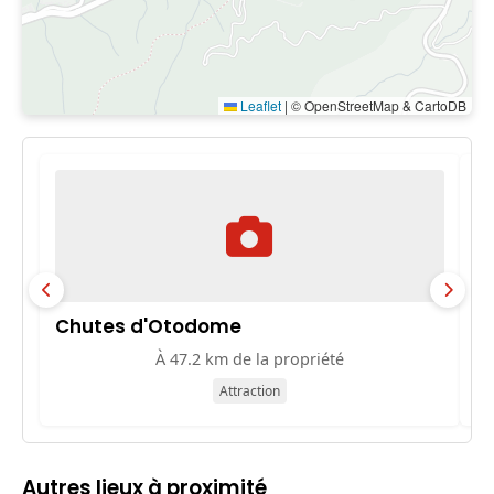
Leaflet
|
© OpenStreetMap & CartoDB
Chutes d'Otodome
M
À 47.2 km de la propriété
Attraction
Autres lieux à proximité