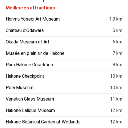
Meilleures attractions
Honma Yosegi Art Museum
1,9 km
Château d'Odawara
5 km
Okada Museum of Art
6 km
Musée en plein air de Hakone
7 km
Parc Hakone Gôra-kôen
8 km
Hakone Checkpoint
10 km
Pola Museum
10 km
Venetian Glass Museum
11 km
Hakone Lalique Museum
12 km
Hakone Botanical Garden of Wetlands
12 km