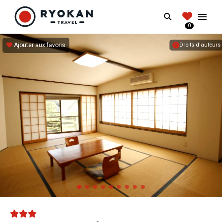
RYOKANTRAVEL
Search
FRANCE
0
Vivez l'expérience authentique d'un Ryokan
Ajouter aux favoris
Droits d'auteurs