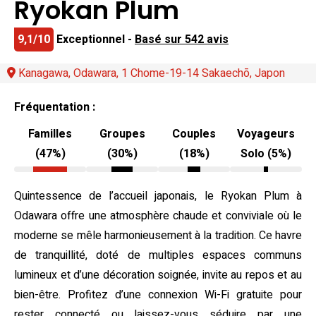
Ryokan Plum
9,1/10
Exceptionnel -
Basé sur 542 avis
Kanagawa, Odawara, 1 Chome-19-14 Sakaechō, Japon
Fréquentation :
Familles
Groupes
Couples
Voyageurs
(47%)
(30%)
(18%)
Solo (5%)
Quintessence de l’accueil japonais, le Ryokan Plum à
Odawara offre une atmosphère chaude et conviviale où le
moderne se mêle harmonieusement à la tradition. Ce havre
de tranquillité, doté de multiples espaces communs
lumineux et d’une décoration soignée, invite au repos et au
bien-être. Profitez d’une connexion Wi-Fi gratuite pour
rester connecté ou laissez-vous séduire par une