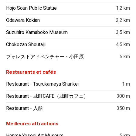
Hojo Soun Public Statue
1,2 km
Odawara Kokian
2,2 km
Suzuhiro Kamaboko Museum
3,5 km
Chokozan Shoutaiji
4,5 km
フォレストアドベンチャー・小田原
5 km
Restaurants et cafés
Restaurant - Tsurukameya Shunkei
1 m
Restaurant - 城町CAFE（城町カフェ）
300 m
Restaurant - 入船
350 m
Meilleures attractions
Honma Yosegi Art Museum
5 km