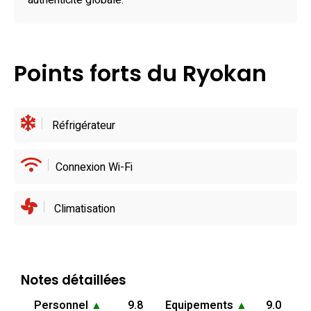
dans une ambiance moderne et chaleureuse. À proximité,
authenticité globale.
explorez diverses autres adresses culinaires comme le
charmant 城町CAFE, situé à quelques minutes de marche.
Que vous optiez pour des saveurs locales ou une pause
Points forts du Ryokan
gourmande, ce ryokan à Odawara bénéficie d’une
localisation parfaite pour une immersion gustative au cœur
de la ville.
Réfrigérateur
Connexion Wi-Fi
Climatisation
Notes détaillées
Personnel
▲
9.8
Equipements
▲
9.0