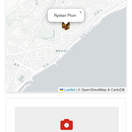
×
Ryokan Plum
Leaflet
|
© OpenStreetMap & CartoDB