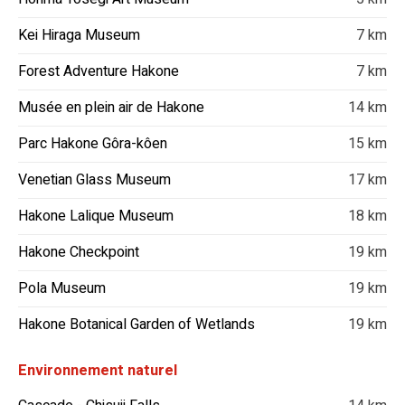
Kei Hiraga Museum
7 km
Forest Adventure Hakone
7 km
Musée en plein air de Hakone
14 km
Parc Hakone Gôra-kôen
15 km
Venetian Glass Museum
17 km
Hakone Lalique Museum
18 km
Hakone Checkpoint
19 km
Pola Museum
19 km
Hakone Botanical Garden of Wetlands
19 km
Environnement naturel