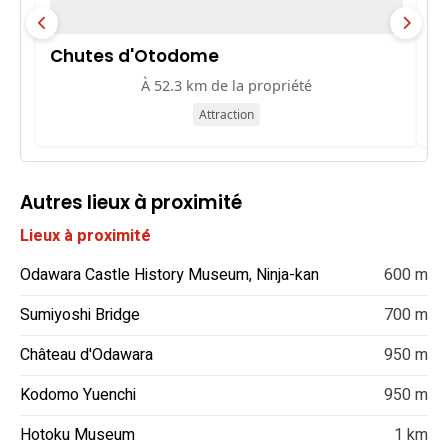
Chutes d'Otodome
M
À 52.3 km de la propriété
Attraction
Autres lieux à proximité
Lieux à proximité
Odawara Castle History Museum, Ninja-kan
600 m
Sumiyoshi Bridge
700 m
Château d'Odawara
950 m
Kodomo Yuenchi
950 m
Hotoku Museum
1 km