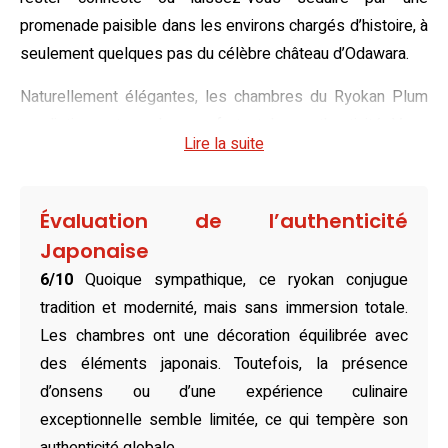
promenade paisible dans les environs chargés d’histoire, à
seulement quelques pas du célèbre château d’Odawara.
Naturellement élégantes, les chambres du Ryokan Plum
se distinguent par leur confort et leur authenticité. Vous
Lire la suite
trouverez des chambres de style japonais avec des
tatamis et futons traditionnels, idéales pour vivre une
expérience culturelle, ainsi que des options familiales avec
Évaluation de l’authenticité
des lits modernes pour accueillir jusqu’à huit personnes.
Japonaise
Toutes les chambres sont bien équipées avec des
6/10
Quoique sympathique, ce ryokan conjugue
commodités telles qu’une bouilloire, des articles de
tradition et modernité, mais sans immersion totale.
toilette gratuits et un accès à une salle de bains commune,
Les chambres ont une décoration équilibrée avec
alliant simplicité et praticité pour un séjour agréable.
des éléments japonais. Toutefois, la présence
Savourez la cuisine variée du restaurant sur place, 日本料
d’onsens ou d’une expérience culinaire
理この花, où mets japonais et européens s’entremêlent
exceptionnelle semble limitée, ce qui tempère son