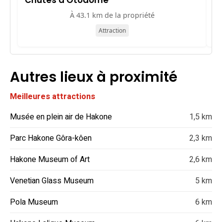
Chutes d'Otodome
Y
À 43.1 km de la propriété
Attraction
Autres lieux à proximité
Meilleures attractions
Musée en plein air de Hakone
1,5 km
Parc Hakone Gôra-kôen
2,3 km
Hakone Museum of Art
2,6 km
Venetian Glass Museum
5 km
Pola Museum
6 km