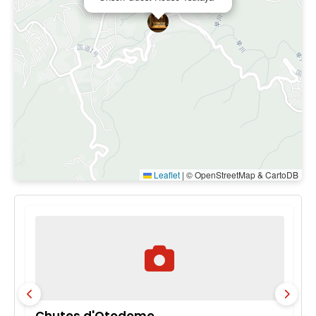
Climatisation
Leaflet
|
© OpenStreetMap & CartoDB