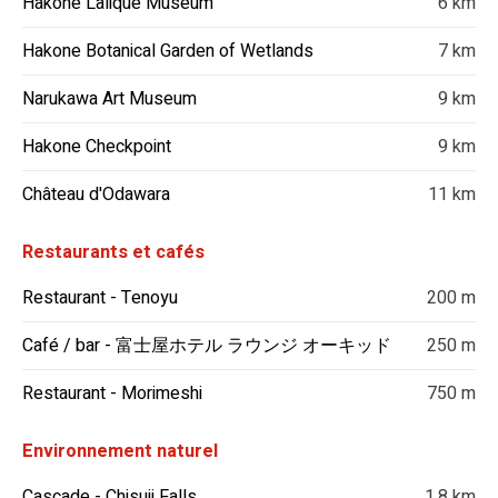
Hakone Lalique Museum
6 km
Hakone Botanical Garden of Wetlands
7 km
Narukawa Art Museum
9 km
Hakone Checkpoint
9 km
Château d'Odawara
11 km
Restaurants et cafés
Restaurant - Tenoyu
200 m
Café / bar - 富士屋ホテル ラウンジ オーキッド
250 m
Restaurant - Morimeshi
750 m
Environnement naturel
Cascade - Chisuji Falls
1,8 km