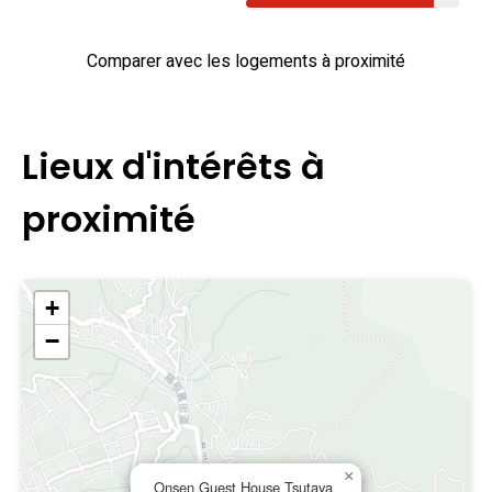
Comparer avec les logements à proximité
Points forts du Ryokan
Lieux d'intérêts à
Bain thermal/onsen
proximité
Bain en plein air
+
Bain public
−
Connexion Wi-Fi
Parking
×
Onsen Guest House Tsutaya