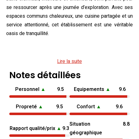
se ressourcer après une journée d’exploration. Avec ses
espaces communs chaleureux, une cuisine partagée et un
service attentionné, cet établissement est une véritable
oasis de tranquillité.
Évaluation de l’authenticité
Lire la suite
Japonaise
Notes détaillées
8/10
Subtil mélange de tradition et de modernité, ce
ryokan offre de beaux espaces avec des éléments
Personnel
▲
9.5
Equipements
▲
9.6
japonais classiques tels que tatamis et onsen
enchanteurs. La cuisine semble correcte mais sans
Propreté
▲
9.5
Confort
▲
9.6
grande sophistication. L’atmosphère chaleureuse et
les chambres bien conçues invitent à une immersion
Situation
8.8
Rapport qualité/prix
▲
9.3
douce dans la culture nipponne.
géographique