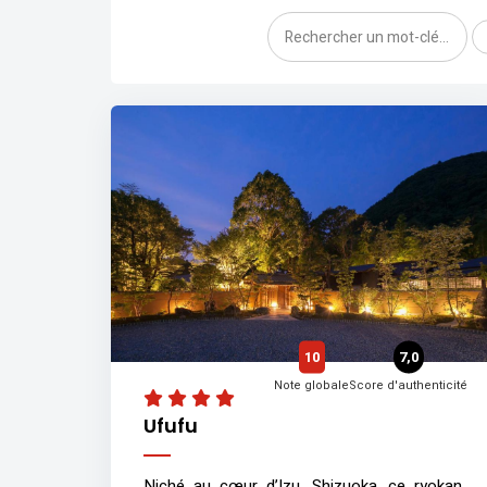
10
7,0
Note globale
Score d'authenticité
Ufufu
Niché au cœur d’Izu, Shizuoka, ce ryokan