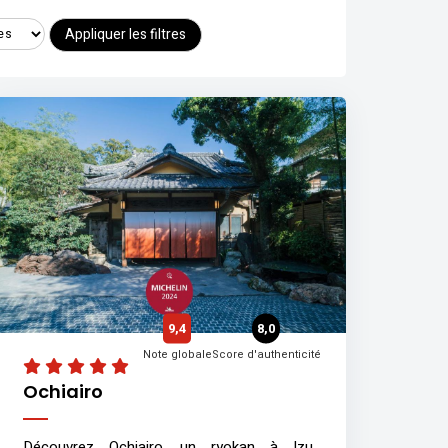
Appliquer les filtres
9,4
8,0
Note globale
Score d'authenticité
Ochiairo
Découvrez Ochiairo, un ryokan à Izu,