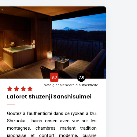
8,7
7,0
Note globale
Score d'authenticité
Laforet Shuzenji Sanshisuimei
Goûtez à l’authenticité dans ce ryokan à Izu,
Shizuoka : bains onsen avec vue sur les
montagnes, chambres mariant tradition
japonaise et confort moderne, cuisine