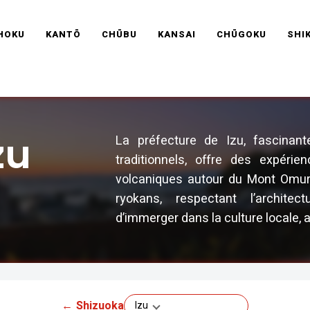
RAVEL FRANCE
HOKU
KANTŌ
CHŪBU
KANSAI
CHŪGOKU
SHI
zu
La préfecture de Izu, fascinan
traditionnels, offre des expérie
volcaniques autour du Mont Omur
ryokans, respectant l’architec
d’immerger dans la culture locale, a
←
Shizuoka
Izu