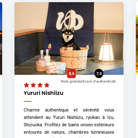
8,6
7,0
Note globale
Score d'authenticité
Yururi Nishiizu
Charme authentique et sérénité vous
attendent au Yururi Nishiizu, ryokan à Izu,
Shizuoka. Profitez de bains onsen extérieurs
entourés de nature, chambres lumineuses