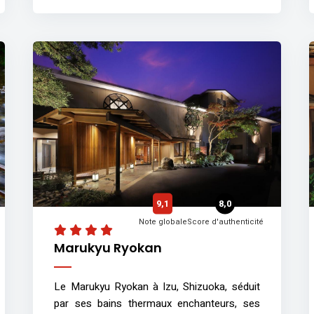
9,1
8,0
Note globale
Score d'authenticité
Marukyu Ryokan
Le Marukyu Ryokan à Izu, Shizuoka, séduit
par ses bains thermaux enchanteurs, ses