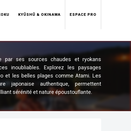
KOKU
KYŪSHŪ & OKINAWA
ESPACE PRO
te par ses sources chaudes et ryokans
nces inoubliables. Explorez les paysages
o et les belles plages comme Atami. Les
ture japonaise authentique, permettent
lliant sérénité et nature époustouflante.