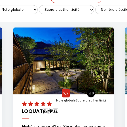
9,9
8,0
Note globale
Score d'authenticité
LOQUAT西伊豆
Niché au cœur d’Izu, Shizuoka, ce ryokan à