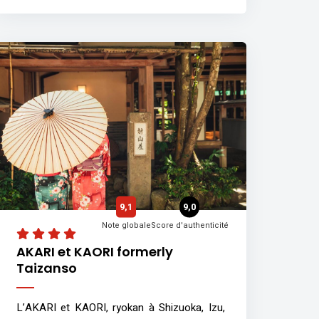
9,1
9,0
Note globale
Score d'authenticité
AKARI et KAORI formerly
Taizanso
L’AKARI et KAORI, ryokan à Shizuoka, Izu,