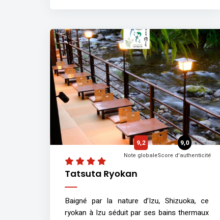
9,2
9,0
Note globale
Score d'authenticité
Tatsuta Ryokan
Baigné par la nature d’Izu, Shizuoka, ce
ryokan à Izu séduit par ses bains thermaux