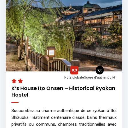
9,3
7,0
Note globale
Score d'authenticité
K’s House Ito Onsen – Historical Ryokan
Hostel
Succombez au charme authentique de ce ryokan à Itō,
Shizuoka ! Bâtiment centenaire classé, bains thermaux
privatifs ou communs, chambres traditionnelles avec