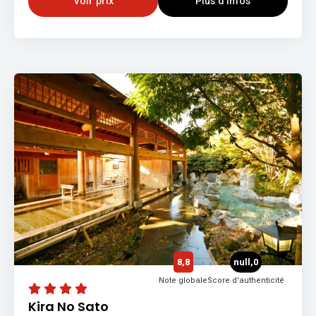
Voir prix
Plus d’infos
8,8
null,0
Note globale
Score d'authenticité
Kira No Sato