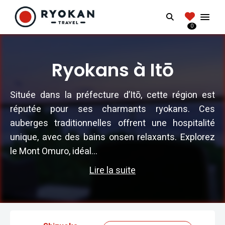
RYOKANTRAVEL
Search
FRANCE
0
Vivez l'expérience authentique d'un Ryokan
Ryokans à Itō
Située dans la préfecture d’Itō, cette région est
réputée pour ses charmants ryokans. Ces
auberges traditionnelles offrent une hospitalité
unique, avec des bains onsen relaxants. Explorez
le Mont Omuro, idéal...
Lire la suite