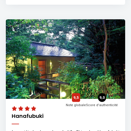
9,5
9,0
Note globale
Score d'authenticité
Hanafubuki