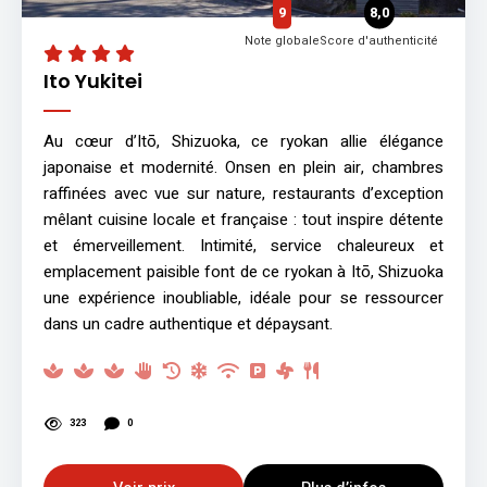
9
8,0
Note globale
Score d'authenticité
Ito Yukitei
Au cœur d’Itō, Shizuoka, ce ryokan allie élégance
japonaise et modernité. Onsen en plein air, chambres
raffinées avec vue sur nature, restaurants d’exception
mêlant cuisine locale et française : tout inspire détente
et émerveillement. Intimité, service chaleureux et
emplacement paisible font de ce ryokan à Itō, Shizuoka
une expérience inoubliable, idéale pour se ressourcer
dans un cadre authentique et dépaysant.
323
0