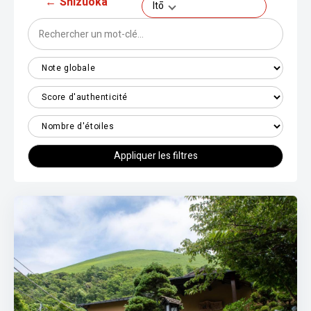
←
Shizuoka
Itō
Appliquer les filtres