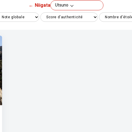
←
Niigata
Utsuno