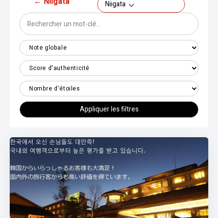
←
Niigata
Niigata
Appliquer les filtres