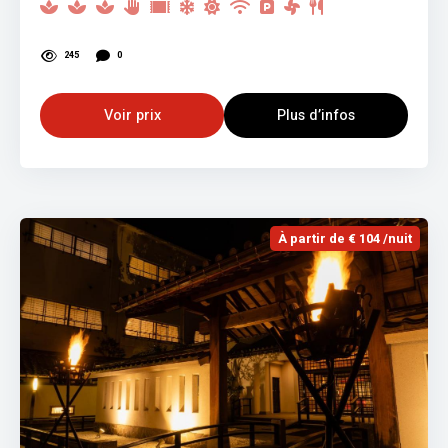
245
0
Voir prix
Plus d’infos
À partir de € 104 /nuit