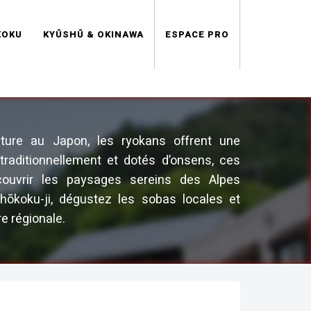
KOKU
KYŪSHŪ & OKINAWA
ESPACE PRO
ure au Japon, les ryokans offrent une
traditionnellement et dotés d’onsens, ces
ouvrir les paysages sereins des Alpes
hōkoku-ji, dégustez les sobas locales et
e régionale.