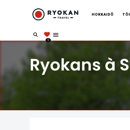
RYOKANT
HOKKAIDŌ
TŌ
Vivez l'expérience authentique d'un Ryokan
Search
0
Ryokans à 