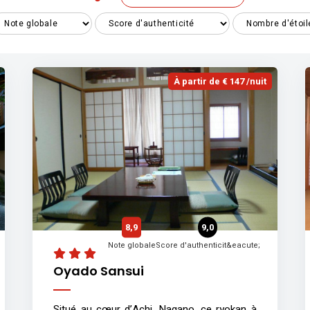
À partir de € 147 /nuit
8,9
9,0
Note globale
Score d'authenticit&eacute;
Oyado Sansui
Situé au cœur d’Achi, Nagano, ce ryokan à