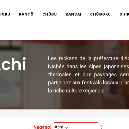
RAVEL FRANCE
HOKU
KANTŌ
CHŪBU
KANSAI
CHŪGOKU
SHI
chi
Les ryokans de la préfecture d’Ac
Nichée dans les Alpes japonaises
thermales et aux paysages sere
participez aux festivals locaux. L’
la riche culture régionale.
←
Nagano
Achi