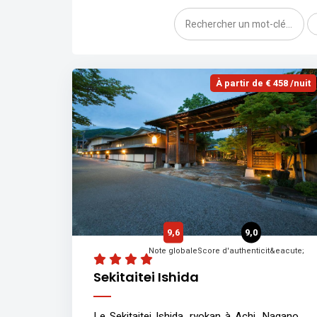
À partir de € 458 /nuit
9,6
9,0
Note globale
Score d'authenticit&eacute;
Sekitaitei Ishida
Le Sekitaitei Ishida, ryokan à Achi, Nagano,