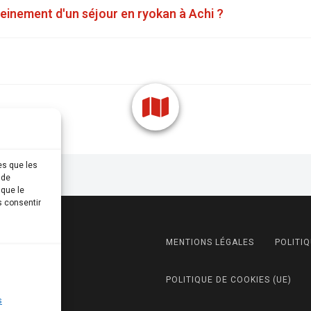
leinement d'un séjour en ryokan à Achi ?
es que les
 de
 que le
s consentir
MENTIONS LÉGALES
POLITIQ
POLITIQUE DE COOKIES (UE)
s