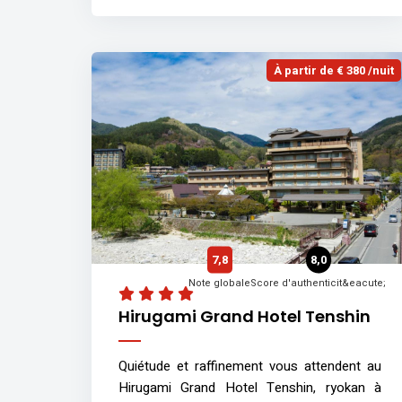
À partir de € 380 /nuit
7,8
8,0
Note globale
Score d'authenticit&eacute;
Hirugami Grand Hotel Tenshin
Quiétude et raffinement vous attendent au
Hirugami Grand Hotel Tenshin, ryokan à