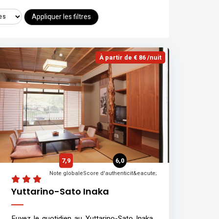
Appliquer les filtres
À partir de € 86 /nuit
7,9
6,0
Note globale
Score d'authenticit&eacute;
Yuttarino-Sato Inaka
Fuyez le quotidien au Yuttarino-Sato Inaka,