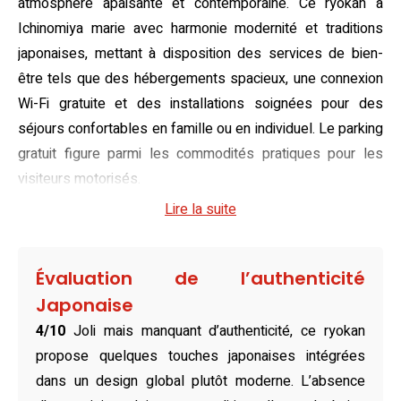
atmosphère apaisante et contemporaine. Ce ryokan à
Ichinomiya marie avec harmonie modernité et traditions
japonaises, mettant à disposition des services de bien-
être tels que des hébergements spacieux, une connexion
Wi-Fi gratuite et des installations soignées pour des
séjours confortables en famille ou en individuel. Le parking
gratuit figure parmi les commodités pratiques pour les
visiteurs motorisés.
Lire la suite
Toutes les chambres reflètent une élégance sobre, avec
des aménagements modernes associés à des touches
japonaises comme les futons dans les suites de style
Évaluation de l’authenticité
japonais. Les chambres climatisées sont dotées de salles
Japonaise
de bains privatives, de lits confortables et de télévisions à
4/10
Joli mais manquant d’authenticité, ce ryokan
écran plat. Certaines chambres disposent même de
propose quelques touches japonaises intégrées
balcons ou d’espaces de vie supplémentaires, idéaux pour
dans un design global plutôt moderne. L’absence
les familles ou les séjours prolongés.