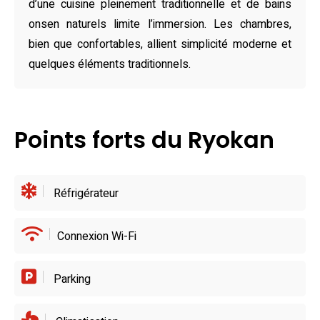
d’une cuisine pleinement traditionnelle et de bains
Jalonnant le séjour d’expériences gourmandes, le ryokan
onsen naturels limite l’immersion. Les chambres,
abrite un restaurant familial aux saveurs variées, proposant
bien que confortables, allient simplicité moderne et
une cuisine chinoise, japonaise et européenne. Les
quelques éléments traditionnels.
environs regorgent également d’options attrayantes, avec
des restaurants locaux comme le célèbre 八平の食堂
situé à proximité. L’emplacement stratégique permet aux
Points forts du Ryokan
visiteurs de savourer l’essence culinaire et culturelle de la
région tout en bénéficiant d’une atmosphère confortable et
accueillante au sein de l’établissement.
Réfrigérateur
Connexion Wi-Fi
Parking