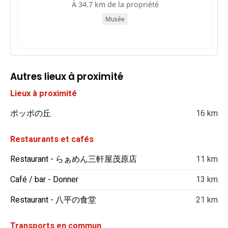
C
À 34.7 km de la propriété
Musée
Autres lieux à proximité
Lieux à proximité
ポッポの丘
16 km
Restaurants et cafés
Restaurant - らぁめん三軒屋茂原店
11 km
Café / bar - Donner
13 km
Restaurant - 八平の食堂
21 km
Transports en commun