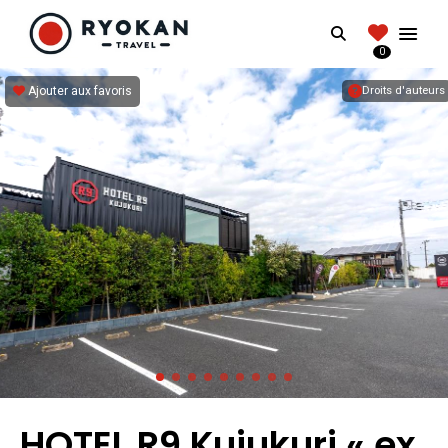
RYOKANTRAVEL
Search
FRANCE
0
Vivez l'expérience authentique d'un Ryokan
Ajouter aux favoris
Droits d'auteurs
HOTEL R9 Kujukuri « ex