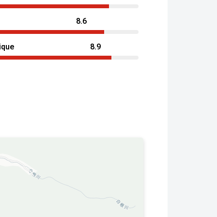
8.6
ique
8.9