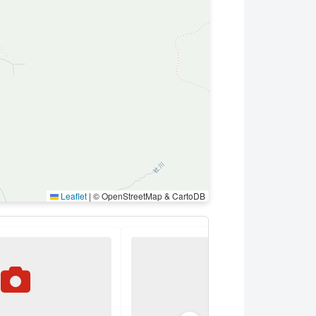
Leaflet
|
© OpenStreetMap & CartoDB