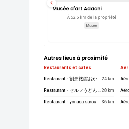
Musée d'art Adachi
À 52.5 km de la propriété
Musée
Autres lieux à proximité
Restaurants et cafés
Aér
Restaurant - 割烹旅館おかもと
24 km
Aér
Restaurant - セルフうどん インター
28 km
Aér
Restaurant - yonaga sarou
36 km
Aéro