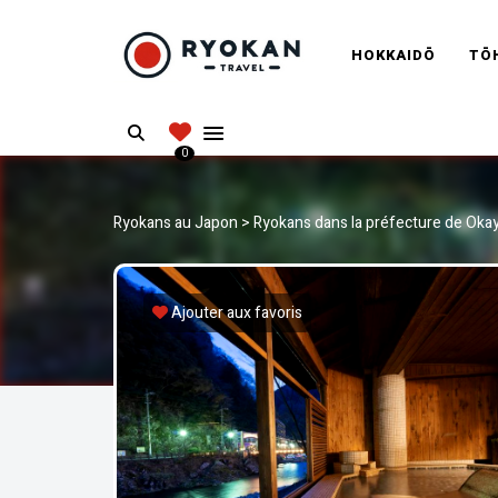
RYOKANT
HOKKAIDŌ
TŌ
Vivez l'expérience authentique d'un Ryokan
Search
0
Ryokans au Japon
>
Ryokans dans la préfecture de Ok
Ajouter aux favoris