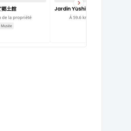
ど郷土館
Jardin Yūshi
 de la propriété
À 59.6 km de la propriété
Musée
Jardin