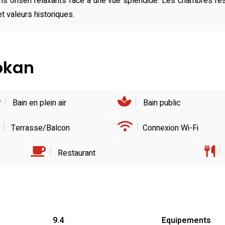
s onsen relaxants face à une vue splendide. Les chambres resp
t valeurs historiques.
yokan
Bain en plein air
Bain public
Terrasse/Balcon
Connexion Wi-Fi
Restaurant
9.4
Equipements