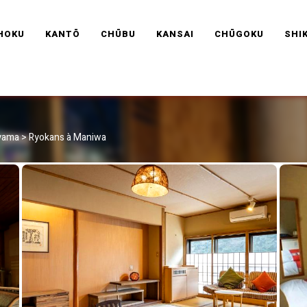
RAVEL FRANCE
HOKU
KANTŌ
CHŪBU
KANSAI
CHŪGOKU
SHI
ayama
>
Ryokans à Maniwa