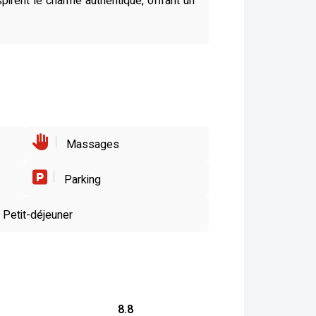
irent le charme authentique, offrant un
Massages
Parking
Petit-déjeuner
8.8