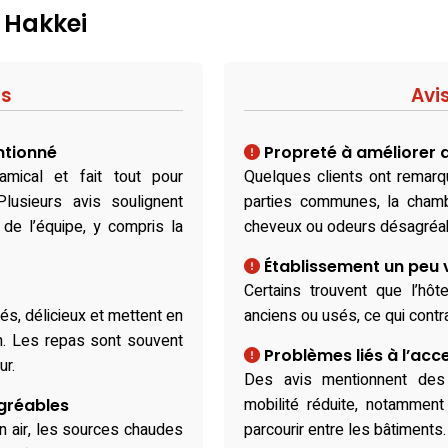
: Hakkei
fs
Avi
ntionné
Propreté à améliorer 
amical et fait tout pour
Quelques clients ont remar
Plusieurs avis soulignent
parties communes, la chamb
té de l’équipe, y compris la
cheveux ou odeurs désagréa
Établissement un peu vi
Certains trouvent que l’hôt
és, délicieux et mettent en
anciens ou usés, ce qui contr
n. Les repas sont souvent
Problèmes liés à l’acce
ur.
Des avis mentionnent des 
mobilité réduite, notammen
agréables
in air, les sources chaudes
parcourir entre les bâtiments.