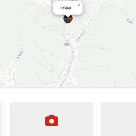
×
Hakkei