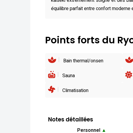
kaiseki extrêmement soigné et des bain
équilibre parfait entre confort moderne e
Points forts du R
Bain thermal/onsen
Sauna
Climatisation
Notes détaillées
Personnel
▲