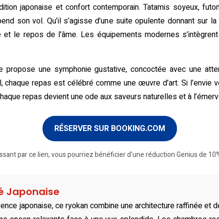
dition japonaise et confort contemporain. Tatamis soyeux, futon
 son vol. Qu’il s’agisse d’une suite opulente donnant sur la riv
e et le repos de l’âme. Les équipements modernes s’intègrent sa
ace propose une symphonie gustative, concoctée avec une atten
l, chaque repas est célébré comme une œuvre d’art. Si l’envie vo
 chaque repas devient une ode aux saveurs naturelles et à l’émerv
RÉSERVER SUR BOOKING.COM
ssant par ce lien, vous pourriez bénéficier d'une réduction Genius de 10%
té Japonaise
ce japonaise, ce ryokan combine une architecture raffinée et d