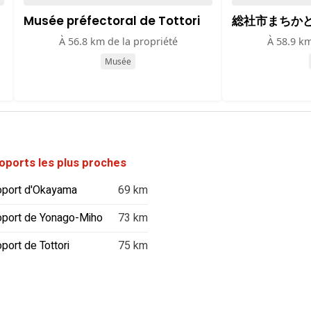
Musée préfectoral de Tottori
総社市まちか
À 56.8 km de la propriété
À 58.9 km
Musée
oports les plus proches
oport d'Okayama
69 km
oport de Yonago-Miho
73 km
port de Tottori
75 km