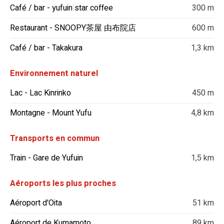
Café / bar - yufuin star coffee
300 m
Restaurant - SNOOPY茶屋 由布院店
600 m
Café / bar - Takakura
1,3 km
Environnement naturel
Lac - Lac Kinrinko
450 m
Montagne - Mount Yufu
4,8 km
Transports en commun
Train - Gare de Yufuin
1,5 km
Aéroports les plus proches
Aéroport d'Oita
51 km
Aéroport de Kumamoto
89 km