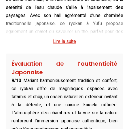
sérénité de l’eau chaude s’allie à l’apaisement des
paysages. Avec son hall agrémenté d’une cheminée
traditionnelle japonaise, ce ryokan à Yufu propose
également un chalet où savourer un thé, parfait pour des
moments de détente après un bain.
Lire la suite
Disposant d’un éventail d’hébergements, le Yufuin Hoteiya
combine tradition et exclusivité. Les chambres du bâtiment
Évaluation de l’authenticité
principal, avec leurs tatamis et futons, plongent les
Japonaise
visiteurs dans l’essence même de la culture japonaise.
9/10
Mariant harmonieusement tradition et confort,
Pour plus d’intimité, les maisons individuelles de l’annexe
ce ryokan offre de magnifiques espaces avec
sont une invitation au calme, avec des bains privatifs en
tatamis et shōji, un onsen naturel en extérieur invitant
plein air et, pour certaines, des équipements modernes
à la détente, et une cuisine kaiseki raffinée.
comme des fauteuils de massage. Les teintes apaisantes
L’atmosphère des chambres et la vue sur la nature
et l’allure traditionnelle de ces espaces créent une
renforcent l’immersion japonaise authentique, bien
atmosphère propice au repos.