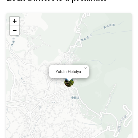
+
−
×
Yufuin Hoteiya