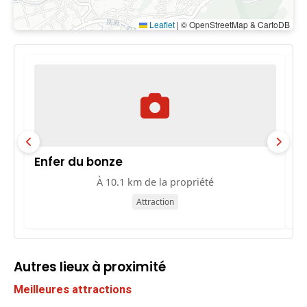
Leaflet
|
© OpenStreetMap & CartoDB
Enfer du bonze
E
À 10.1 km de la propriété
Attraction
Autres lieux à proximité
Meilleures attractions