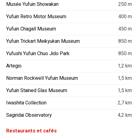
Musée Yufuin Showakan
250 m
Yufuin Retro Motor Museum
400 m
Yufuin Chagall Museum
450 m
Yufuin Trickart Meikyukan Museum
850 m
Yufushi Yufuin Chuo Jido Park
850 m
Artegio
1,2 km
Norman Rockwell Yufuin Museum
1,5 km
Yufuin Stained Glas Museum
1,5 km
Iwashita Collection
2,7 km
Sagiridai Observatory
4,2 km
Restaurants et cafés