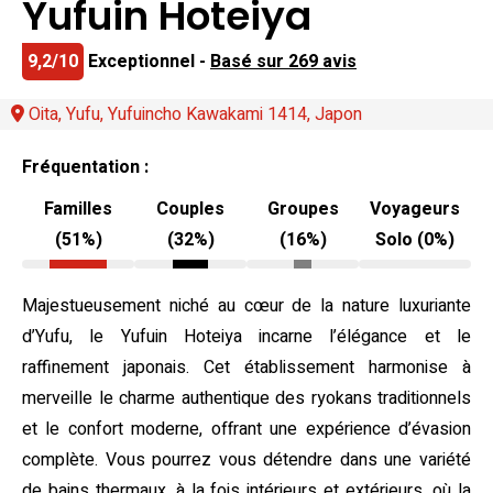
Yufuin Hoteiya
9,2/10
Exceptionnel -
Basé sur 269 avis
Oita, Yufu, Yufuincho Kawakami 1414, Japon
Fréquentation :
Familles
Couples
Groupes
Voyageurs
(51%)
(32%)
(16%)
Solo (0%)
Majestueusement niché au cœur de la nature luxuriante
d’Yufu, le Yufuin Hoteiya incarne l’élégance et le
raffinement japonais. Cet établissement harmonise à
merveille le charme authentique des ryokans traditionnels
et le confort moderne, offrant une expérience d’évasion
complète. Vous pourrez vous détendre dans une variété
de bains thermaux, à la fois intérieurs et extérieurs, où la