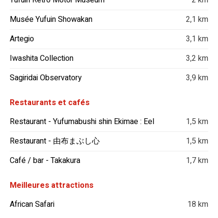
Yufuin Retro Motor Museum
2 km
Musée Yufuin Showakan
2,1 km
Artegio
3,1 km
Iwashita Collection
3,2 km
Sagiridai Observatory
3,9 km
Restaurants et cafés
Restaurant - Yufumabushi shin Ekimae : Eel
1,5 km
Restaurant - 由布まぶし心
1,5 km
Café / bar - Takakura
1,7 km
Meilleures attractions
African Safari
18 km