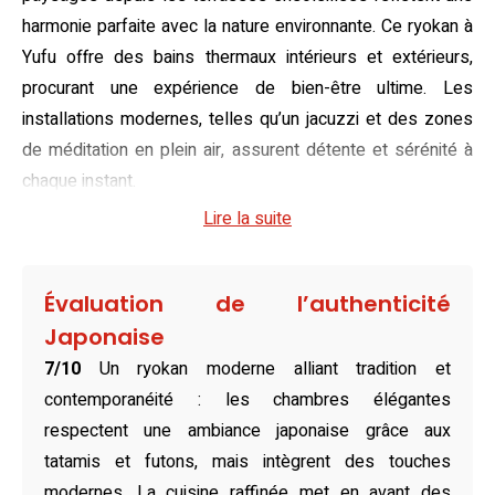
harmonie parfaite avec la nature environnante. Ce ryokan à
Yufu offre des bains thermaux intérieurs et extérieurs,
procurant une expérience de bien-être ultime. Les
installations modernes, telles qu’un jacuzzi et des zones
de méditation en plein air, assurent détente et sérénité à
chaque instant.
Lire la suite
Magnifiquement aménagées, les chambres offrent un
mélange subtil entre confort moderne et esthétique
japonaise authentique. Elles sont dotées de sols en tatami
Évaluation de l’authenticité
et de baignoires semi-ouvertes donnant sur des vues
Japonaise
reposantes de la montagne. Les espaces sont lumineux,
7/10
Un ryokan moderne alliant tradition et
insonorisés et hypoallergéniques, pour un maximum de
contemporanéité : les chambres élégantes
confort et de quiétude. Que ce soit les grandes suites
respectent une ambiance japonaise grâce aux
avec lits doubles ou les chambres plus intimes avec lits
tatamis et futons, mais intègrent des touches
simples, chaque option garantit une retraite apaisante et
modernes. La cuisine raffinée met en avant des