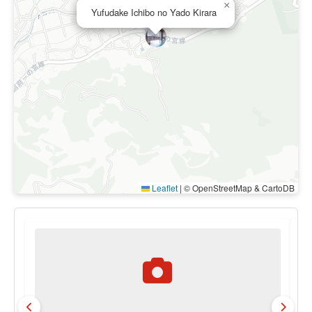
×
Yufudake Ichibo no Yado Kirara
Leaflet
|
© OpenStreetMap & CartoDB