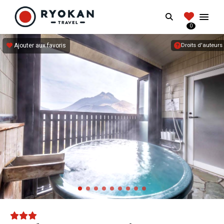
RYOKANTRAVEL
Search
FRANCE
0
Vivez l'expérience authentique d'un Ryokan
Ajouter aux favoris
Droits d'auteurs