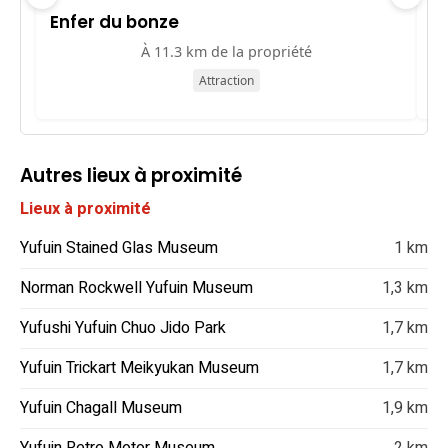
Enfer du bonze
E
À 11.3 km de la propriété
Attraction
Autres lieux à proximité
Lieux à proximité
Yufuin Stained Glas Museum
1 km
Norman Rockwell Yufuin Museum
1,3 km
Yufushi Yufuin Chuo Jido Park
1,7 km
Yufuin Trickart Meikyukan Museum
1,7 km
Yufuin Chagall Museum
1,9 km