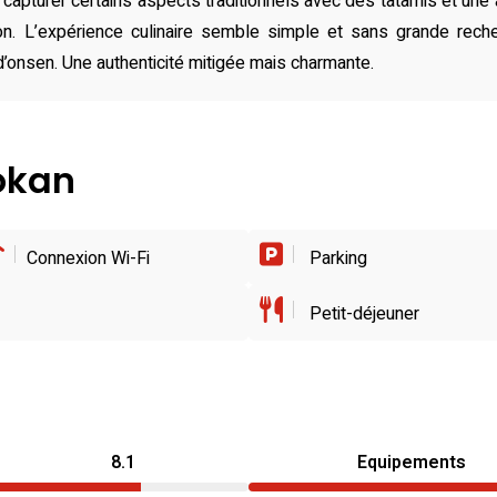
à capturer certains aspects traditionnels avec des tatamis et un
on. L’expérience culinaire semble simple et sans grande reche
’onsen. Une authenticité mitigée mais charmante.
yokan
Connexion Wi-Fi
Parking
Petit-déjeuner
8.1
Equipements