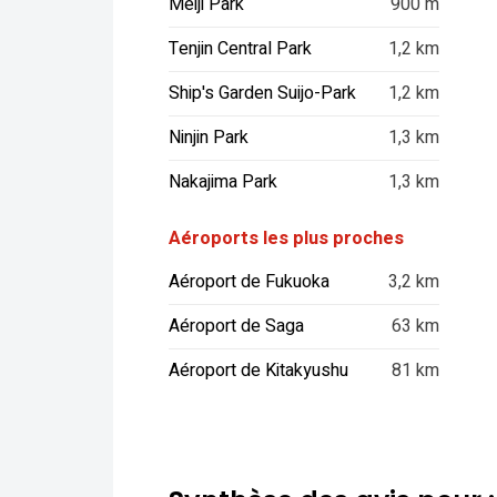
Meiji Park
900 m
Tenjin Central Park
1,2 km
Ship's Garden Suijo-Park
1,2 km
Ninjin Park
1,3 km
Nakajima Park
1,3 km
Aéroports les plus proches
Aéroport de Fukuoka
3,2 km
Aéroport de Saga
63 km
Aéroport de Kitakyushu
81 km