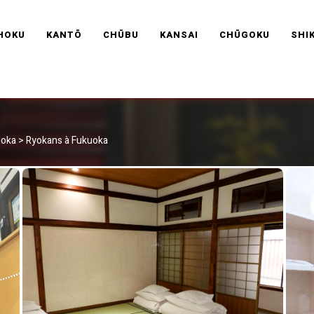
RAVEL FRANCE
HOKU
KANTŌ
CHŪBU
KANSAI
CHŪGOKU
SHI
uoka
>
Ryokans à Fukuoka