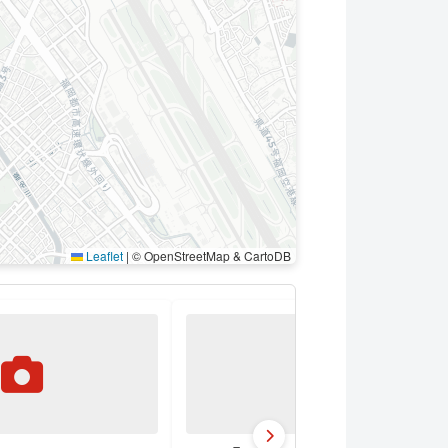
Leaflet
|
© OpenStreetMap & CartoDB