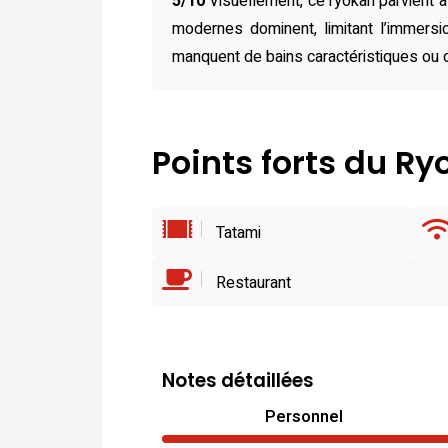
5/10
Visuellement, ce ryokan parvient 
modernes dominent, limitant l’immersi
manquent de bains caractéristiques ou d
Points forts du R
Tatami
Restaurant
Notes détaillées
Personnel