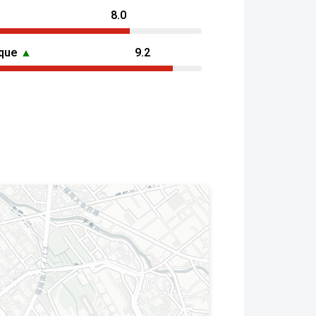
8.0
ique
▲
9.2