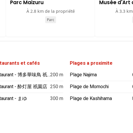
Parc Maizuru
Musée d'Art
À 2.8 km de la propriété
À 3.3 km
Parc
taurants et cafés
Plages a proximite
Restaurant - 博多華味鳥 祇園店
200 m
Plage Najima
taurant - 酔灯屋 祇園店
250 m
Plage de Momochi
taurant - まゆ
300 m
Plage de Kashihama