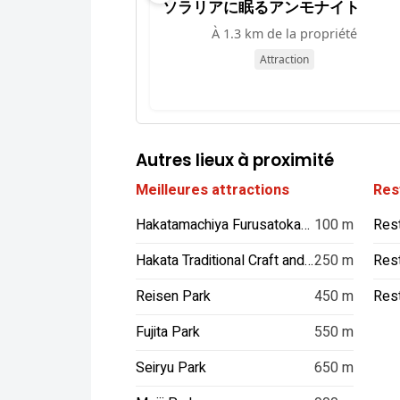
ソラリアに眠るアンモナイト
À 1.3 km de la propriété
Attraction
Autres lieux à proximité
Meilleures attractions
Res
Hakatamachiya Furusatokan Museum
100 m
Hakata Traditional Craft and Design Museum
250 m
Res
Reisen Park
450 m
Res
Fujita Park
550 m
Seiryu Park
650 m