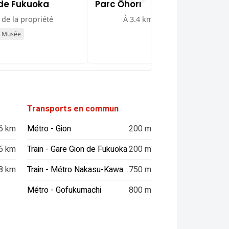
 de Fukuoka
Parc Ōhori
 de la propriété
À 3.4 km de la propriété
Musée
Parc
Transports en commun
6 km
Métro - Gion
200 m
6 km
Train - Gare Gion de Fukuoka
200 m
8 km
Train - Métro Nakasu-Kawabata
750 m
Métro - Gofukumachi
800 m