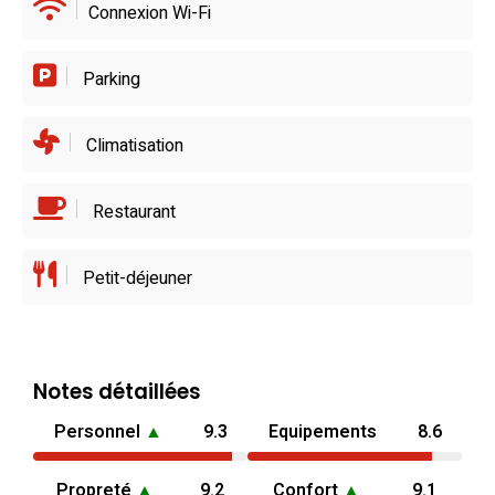
Connexion Wi-Fi
Parking
Climatisation
Restaurant
Petit-déjeuner
Notes détaillées
Personnel
▲
9.3
Equipements
8.6
Propreté
▲
9.2
Confort
▲
9.1