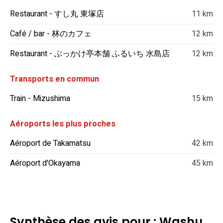
Restaurant - すし丸 東塚店
11 km
Café / bar - 林のカフェ
12 km
Restaurant - ぶっかけ亭本舗 ふるいち 水島店
12 km
Transports en commun
Train - Mizushima
15 km
Aéroports les plus proches
Aéroport de Takamatsu
42 km
Aéroport d'Okayama
45 km
Synthèse des avis pour : Washu