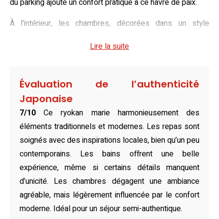
du parking ajoute un confort pratique à ce havre de paix.
À l’intérieur, les chambres, décorées dans un style
japonais authentique, conjuguent tradition et modernité. Les
Lire la suite
sols en tatami, les futons traditionnels ou les lits
confortables, ainsi que les équipements comme la salle
de bains privative et la télévision à écran plat, offrent une
Évaluation de l’authenticité
atmosphère chaleureuse et intime. La vue sur la mer
Japonaise
depuis certaines chambres ajoute une touche
7/10
Ce ryokan marie harmonieusement des
supplémentaire de magie à l’expérience.
éléments traditionnels et modernes. Les repas sont
Pour compléter ce séjour unique, le restaurant du ryokan
soignés avec des inspirations locales, bien qu’un peu
propose un buffet généreux mettant en avant les
contemporains. Les bains offrent une belle
richesses culinaires locales, notamment des fruits de mer
expérience, même si certains détails manquent
frais et des spécialités japonaises finement préparées.
d’unicité. Les chambres dégagent une ambiance
Pour les plus curieux, des restaurants variés se trouvent
agréable, mais légèrement influencée par le confort
également à quelques kilomètres, promettant une
moderne. Idéal pour un séjour semi-authentique.