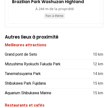
Brazilian Park Washuzan Highland
S
À 244 m de la propriété
Parc à thème
Autres lieux à proximité
Meilleures attractions
Grand pont de Seto
10 km
Mizushima Ryokuchi Fukuda Park
12 km
Tanematsuyama Park
14 km
Shibukawa Park Fujidana
15 km
Aquarium Shibukawa Marine
15 km
Restaurants et cafés