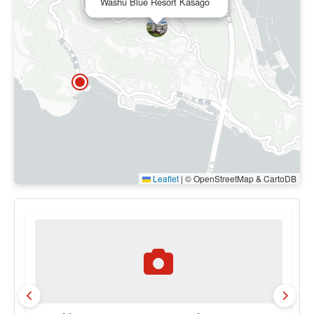
Washu Blue Resort Kasago
Leaflet
|
© OpenStreetMap & CartoDB