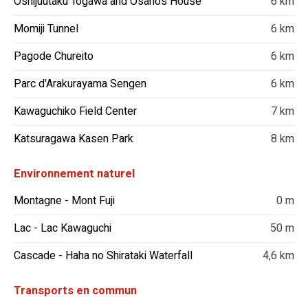
Oshijuutaku Togawa and Osano’s House
6 km
Momiji Tunnel
6 km
Pagode Chureito
6 km
Parc d'Arakurayama Sengen
6 km
Kawaguchiko Field Center
7 km
Katsuragawa Kasen Park
8 km
Environnement naturel
Montagne - Mont Fuji
0 m
Lac - Lac Kawaguchi
50 m
Cascade - Haha no Shirataki Waterfall
4,6 km
Transports en commun