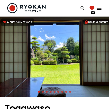
RYOKANTRAVEL
Search
FRANCE
0
Vivez l'expérience authentique d'un Ryokan
Ajouter aux favoris
Droits d'auteurs
Togawaso