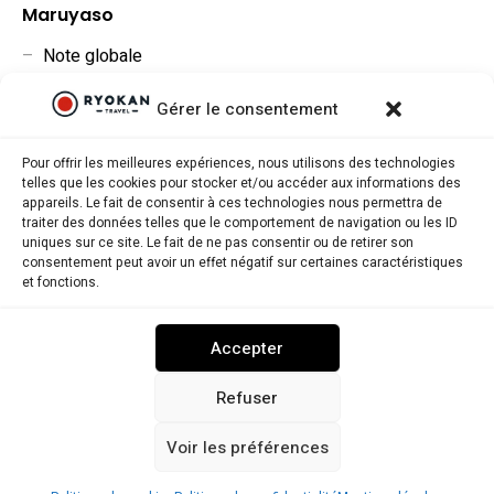
Maruyaso
–
Note globale
–
Situation géographique
Gérer le consentement
–
Rapport qualité/prix
Pour offrir les meilleures expériences, nous utilisons des technologies
telles que les cookies pour stocker et/ou accéder aux informations des
appareils. Le fait de consentir à ces technologies nous permettra de
traiter des données telles que le comportement de navigation ou les ID
uniques sur ce site. Le fait de ne pas consentir ou de retirer son
consentement peut avoir un effet négatif sur certaines caractéristiques
Ryokantravel.fr © Copyright 2025. Tous droits réservés.
et fonctions.
MENTIONS LÉGALES
POLITIQUE DE CONFIDENTIALITÉ
Accepter
POLITIQUE DE COOKIES (UE)
NOUS CONTACTER
Refuser
Voir les préférences
RYOKANTRAVEL USA
Réserver sur Booking.com