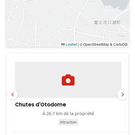
Leaflet
|
© OpenStreetMap & CartoDB
Chutes d'Otodome
M
À 26.7 km de la propriété
Attraction