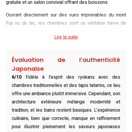
gratuite et un salon convivial offrant des boissons.
Ouvrant directement sur des vues imprenables du mont
Fuji ou du lac, les chambres sont un véritable havre de
paix. Décorées dans un style japonais traditionnel, elles
Lire la suite
vous invitent à découvrir l’art de vivre local. Vous dormirez
sur des futons moelleux au-dessus d’un tatami
authentique, avec tout le nécessaire pour un séjour
Évaluation de l’authenticité
agréable. Les salles de bains et toilettes communes sont
Japonaise
impeccablement entretenues, renforçant une atmosphère
6/10
Fidèle à l’esprit des ryokans avec des
de partage et de convivialité.
chambres traditionnelles et des tapis tatamis, ce lieu
Ravissez vos papilles avec un copieux petit-déjeuner fait
offre une ambiance plutôt immersive. Cependant, son
maison, servi dans une jolie salle à manger chaleureuse.
architecture extérieure mélange modernité et
Le restaurant Northern Kitchen sur place propose une
tradition, et les bains restent basiques. L’expérience
délicieuse cuisine alliant influences américaines,
culinaire, bien que correcte, manque en raffinement
japonaises et asiatiques. Pour varier les plaisirs, des cafés
pour illustrer pleinement les saveurs japonaises