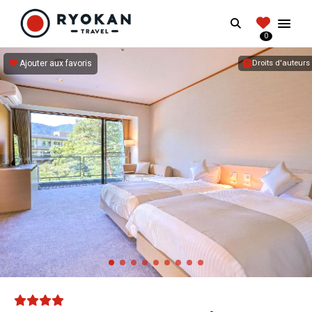
RYOKANTRAVEL
Search
FRANCE
0
Vivez l'expérience authentique d'un Ryokan
Ajouter aux favoris
Droits d'auteurs