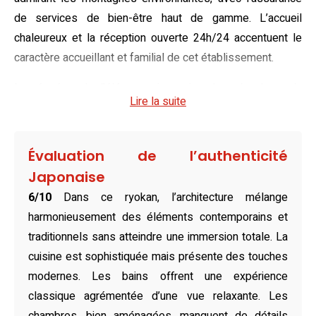
de services de bien-être haut de gamme. L’accueil
chaleureux et la réception ouverte 24h/24 accentuent le
caractère accueillant et familial de cet établissement.
Imprégnées de l’élégance japonaise, les chambres du
Lire la suite
TAOYA Nasu Shiobara allient le charme du tatami
traditionnel à des équipements contemporains tels qu’une
télévision à écran plat et la climatisation. Les options
Évaluation de l’authenticité
incluent des espaces familiaux et des chambres doubles
Japonaise
avec futons ou lits occidentaux, idéales pour tous les
6/10
Dans ce ryokan, l’architecture mélange
types de voyageurs. Ces espaces confortables invitent à
harmonieusement des éléments contemporains et
la détente, tout en offrant des vues apaisantes sur la
traditionnels sans atteindre une immersion totale. La
nature environnante.
cuisine est sophistiquée mais présente des touches
Proposant un petit-déjeuner buffet généreux et raffiné, le
modernes. Les bains offrent une expérience
restaurant sur place célèbre la richesse de la cuisine
classique agrémentée d’une vue relaxante. Les