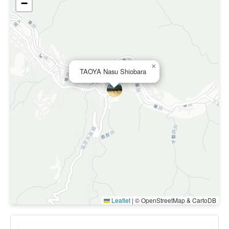
−
×
TAOYA Nasu Shiobara
Leaflet
|
© OpenStreetMap & CartoDB