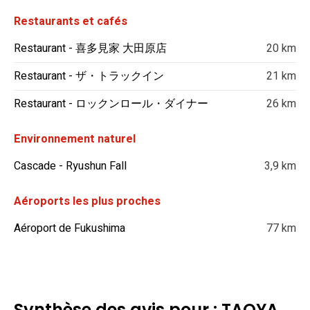
Restaurants et cafés
Restaurant - 喜多見家 大田原店
20 km
Restaurant - ザ・トラックイン
21 km
Restaurant - ロックンロール・ダイナー
26 km
Environnement naturel
Cascade - Ryushun Fall
3,9 km
Aéroports les plus proches
Aéroport de Fukushima
77 km
Synthèse des avis pour : TAOYA