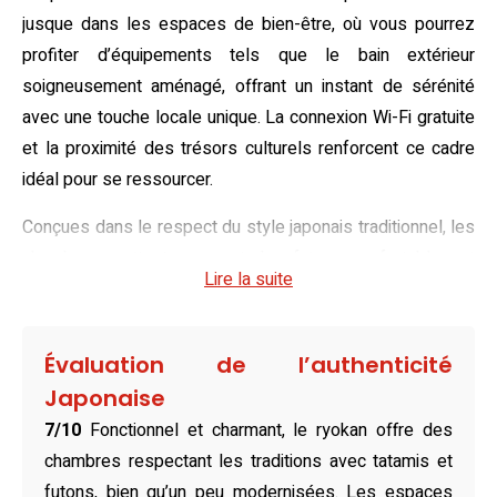
jusque dans les espaces de bien-être, où vous pourrez
profiter d’équipements tels que le bain extérieur
soigneusement aménagé, offrant un instant de sérénité
avec une touche locale unique. La connexion Wi-Fi gratuite
et la proximité des trésors culturels renforcent ce cadre
idéal pour se ressourcer.
Conçues dans le respect du style japonais traditionnel, les
chambres mettent en avant des futons confortables et
Lire la suite
des tatamis apaisants. Qu’il s’agisse de séjourner en
couple, entre amis ou en famille, des options allant d’une
chambre simple à une chambre quadruple permettent de
Évaluation de l’authenticité
personnaliser l’expérience, tout en maintenant une
Japonaise
atmosphère raffinée et intimiste.
7/10
Fonctionnel et charmant, le ryokan offre des
Faisant honneur à la cuisine japonaise, le restaurant du
chambres respectant les traditions avec tatamis et
ryokan, 雲井茶屋, invite à découvrir des saveurs
futons, bien qu’un peu modernisées. Les espaces