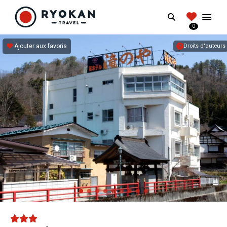
RYOKANTRAVEL
Search
FRANCE
0
Vivez l'expérience authentique d'un Ryokan
Ajouter aux favoris
Droits d'auteurs