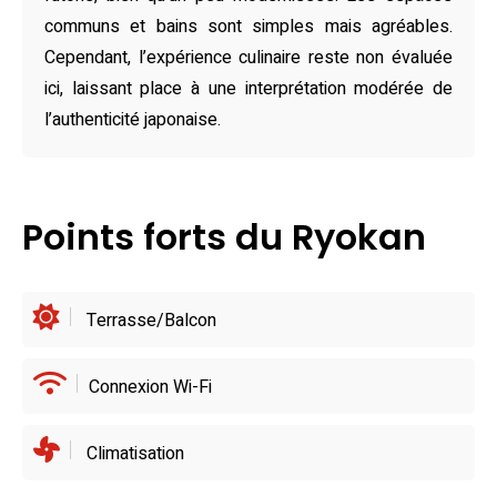
authentiques dans une ambiance traditionnelle. Pour
communs et bains sont simples mais agréables.
diversifier vos expériences gustatives, plusieurs
Cependant, l’expérience culinaire reste non évaluée
restaurants locaux comme ぱん工房 あかべこ, situés à
ici, laissant place à une interprétation modérée de
quelques pas, offrent un éventail supplémentaire d’options
l’authenticité japonaise.
raffinées, idéales pour compléter votre séjour.
Points forts du Ryokan
Terrasse/Balcon
Connexion Wi-Fi
Climatisation