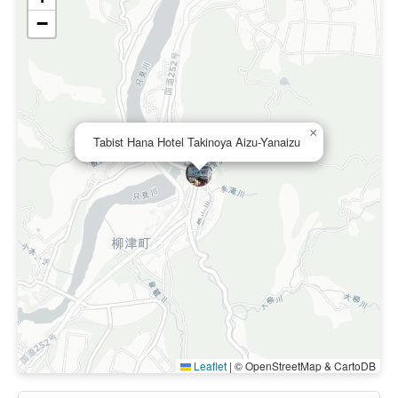
−
×
Tabist Hana Hotel Takinoya Aizu-Yanaizu
Leaflet
|
© OpenStreetMap & CartoDB