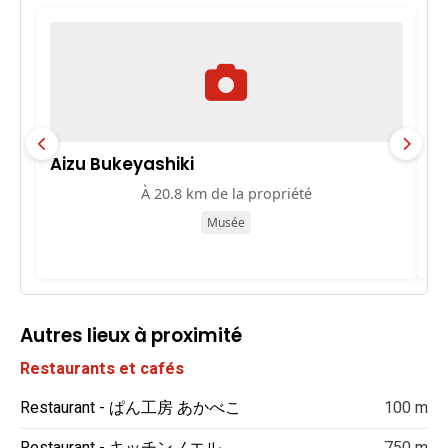
Aizu Bukeyashiki
芳
À 20.8 km de la propriété
Musée
Autres lieux à proximité
Restaurants et cafés
Restaurant - ぱん工房 あかべこ
100 m