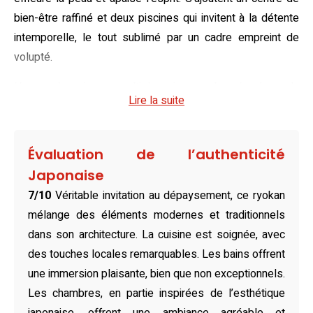
bien-être raffiné et deux piscines qui invitent à la détente
intemporelle, le tout sublimé par un cadre empreint de
volupté.
Havres de paix aux multiples visages, les chambres du
Lire la suite
Suimeikan promettent un séjour enchanteur. Que vous
optiez pour un espace orné de tatamis traditionnels ou une
suite luxueuse avec une baignoire en plein air, chaque
Évaluation de l’authenticité
hébergement narre une histoire unique, celle d’une
Japonaise
communion entre modernité subtile et spiritualité
7/10
Véritable invitation au dépaysement, ce ryokan
japonaise. Certaines chambres offrent une vue magique
mélange des éléments modernes et traditionnels
sur un jardin zen ou sur les cimes des montagnes, où
dans son architecture. La cuisine est soignée, avec
chaque instant capturé devient un souvenir impérissable.
des touches locales remarquables. Les bains offrent
Parmi les restaurants de ce joyau, les mets japonais,
une immersion plaisante, bien que non exceptionnels.
français et chinois se déclinent dans une symphonie
Les chambres, en partie inspirées de l’esthétique