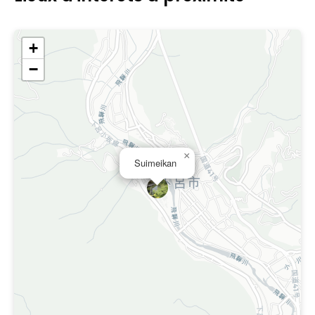
+
−
×
Suimeikan