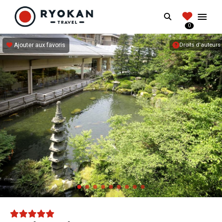
RYOKANTRAVEL
Search
FRANCE
0
Vivez l'expérience authentique d'un Ryokan
Ajouter aux favoris
Droits d'auteurs