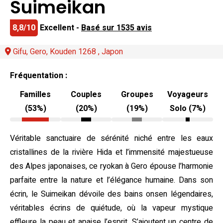
Suimeikan
8,8/10
Excellent -
Basé sur 1535 avis
Gifu, Gero, Kouden 1268 , Japon
Fréquentation :
Familles
Couples
Groupes
Voyageurs
(53%)
(20%)
(19%)
Solo (7%)
Véritable sanctuaire de sérénité niché entre les eaux
cristallines de la rivière Hida et l’immensité majestueuse
des Alpes japonaises, ce ryokan à Gero épouse l’harmonie
parfaite entre la nature et l’élégance humaine. Dans son
écrin, le Suimeikan dévoile des bains onsen légendaires,
véritables écrins de quiétude, où la vapeur mystique
effleure la peau et apaise l’esprit. S’ajoutent un centre de