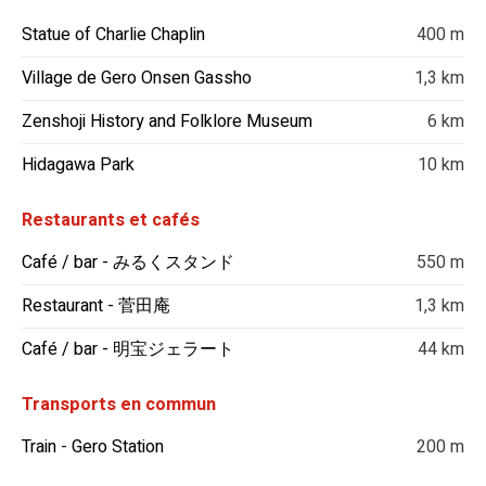
Statue of Charlie Chaplin
400 m
Village de Gero Onsen Gassho
1,3 km
Zenshoji History and Folklore Museum
6 km
Hidagawa Park
10 km
Restaurants et cafés
Café / bar - みるくスタンド
550 m
Restaurant - 菅田庵
1,3 km
Café / bar - 明宝ジェラート
44 km
Transports en commun
Train - Gero Station
200 m