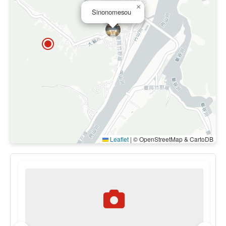
×
Sinonomesou
Leaflet
|
© OpenStreetMap & CartoDB