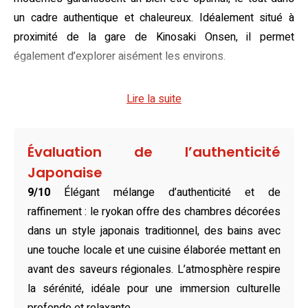
un cadre authentique et chaleureux. Idéalement situé à
proximité de la gare de Kinosaki Onsen, il permet
également d’explorer aisément les environs.
Conçues dans le style japonais traditionnel, les chambres
Lire la suite
du Sinonomesou respirent le raffinement. Le sol en tatami,
les futons confortables et les détails soignés créent une
atmosphère reposante. Climatisées et équipées d’une
Évaluation de l’authenticité
télévision, d’une théière et d’un minibar, elles allient
Japonaise
esthétique classique et praticité. Selon les catégories,
9/10
Élégant mélange d’authenticité et de
elles disposent de toilettes privatives, tandis que les
raffinement : le ryokan offre des chambres décorées
salles de bains communes maintiennent une excellente
dans un style japonais traditionnel, des bains avec
propreté et offrent une expérience authentique de partage.
une touche locale et une cuisine élaborée mettant en
Le restaurant du ryokan propose une cuisine japonaise
avant des saveurs régionales. L’atmosphère respire
savoureuse, préparée à base de légumes frais issus de
la sérénité, idéale pour une immersion culturelle