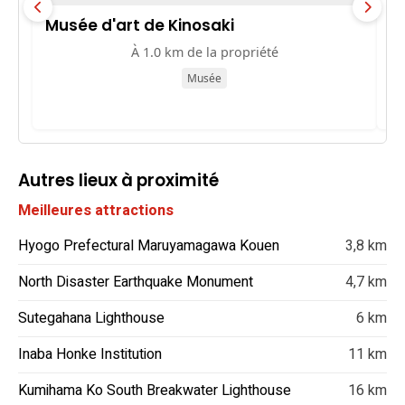
Musée d'art de Kinosaki
ゾ
À 1.0 km de la propriété
Musée
Autres lieux à proximité
Meilleures attractions
Hyogo Prefectural Maruyamagawa Kouen
3,8 km
North Disaster Earthquake Monument
4,7 km
Sutegahana Lighthouse
6 km
Inaba Honke Institution
11 km
Kumihama Ko South Breakwater Lighthouse
16 km