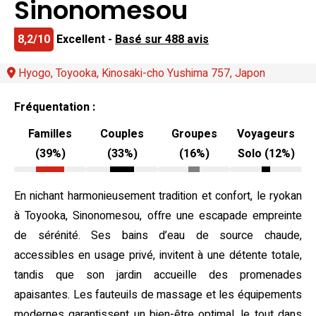
Sinonomesou
8,2/10
Excellent -
Basé sur 488 avis
Hyogo, Toyooka, Kinosaki-cho Yushima 757, Japon
Fréquentation :
Familles
Couples
Groupes
Voyageurs
(39%)
(33%)
(16%)
Solo (12%)
En nichant harmonieusement tradition et confort, le ryokan
à Toyooka, Sinonomesou, offre une escapade empreinte
de sérénité. Ses bains d’eau de source chaude,
accessibles en usage privé, invitent à une détente totale,
tandis que son jardin accueille des promenades
apaisantes. Les fauteuils de massage et les équipements
modernes garantissent un bien-être optimal, le tout dans