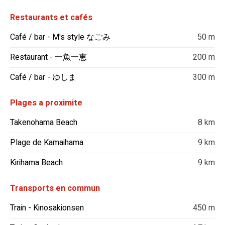
Restaurants et cafés
Café / bar - M's style なごみ
50 m
Restaurant - 一魚一恵
200 m
Café / bar - ゆしま
300 m
Plages a proximite
Takenohama Beach
8 km
Plage de Kamaihama
9 km
Kirihama Beach
9 km
Transports en commun
Train - Kinosakionsen
450 m