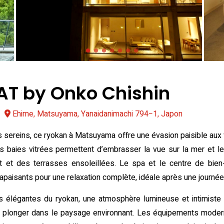
AT by Onko Chishin
Ehime, Matsuyama, Yanaidanimachi 794−1, Japon
sereins, ce ryokan à Matsuyama offre une évasion paisible aux
es baies vitrées permettent d’embrasser la vue sur la mer et 
et des terrasses ensoleillées. Le spa et le centre de bien-
apaisants pour une relaxation complète, idéale après une journée 
es élégantes du ryokan, une atmosphère lumineuse et intimist
 se plonger dans le paysage environnant. Les équipements moder