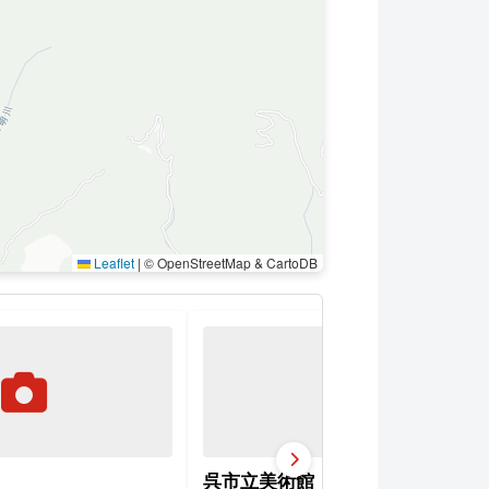
Leaflet
|
© OpenStreetMap & CartoDB
呉市立美術館