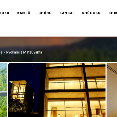
RAVEL FRANCE
HOKU
KANTŌ
CHŪBU
KANSAI
CHŪGOKU
SHI
me
>
Ryokans à Matsuyama