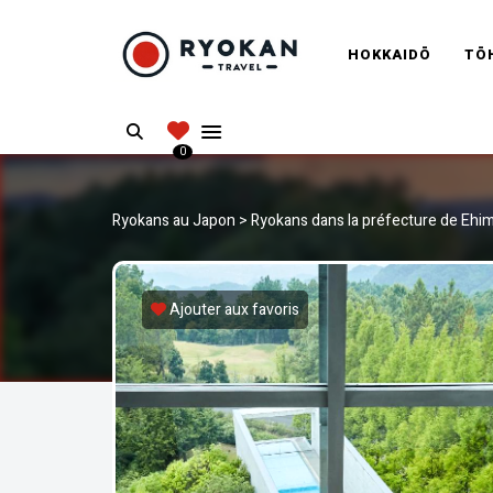
RYOKANT
HOKKAIDŌ
TŌ
Vivez l'expérience authentique d'un Ryokan
Search
0
Ryokans au Japon
>
Ryokans dans la préfecture de Ehi
Ajouter aux favoris