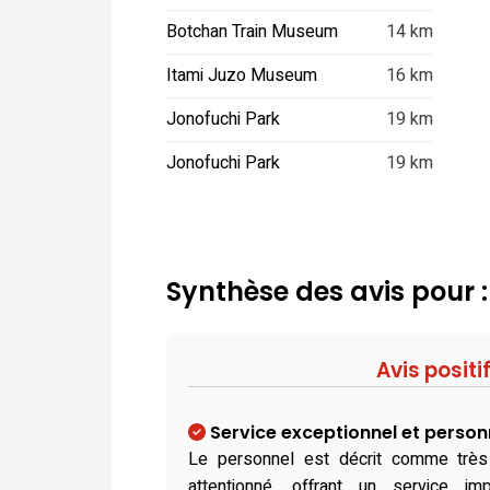
Botchan Train Museum
14 km
Itami Juzo Museum
16 km
Jonofuchi Park
19 km
Jonofuchi Park
19 km
Synthèse des avis pour
Avis positi
Service exceptionnel et person
Le personnel est décrit comme très 
attentionné, offrant un service i