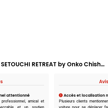
 : SETOUCHI RETREAT by Onko Chish…
fs
Avi
nel attentionné
Accès et localisation 
professionnel, amical et
Plusieurs clients mentionne
mpeccable et un soutien
voiture pour se déplacer fa