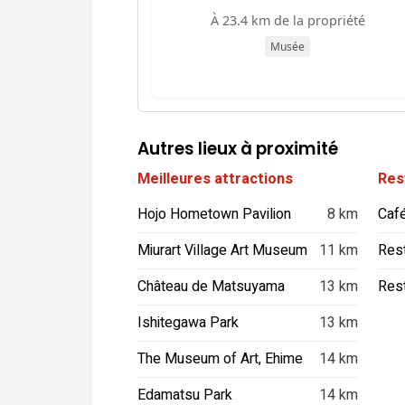
À 23.4 km de la propriété
Musée
Autres lieux à proximité
Meilleures attractions
Res
Hojo Hometown Pavilion
8 km
Caf
Miurart Village Art Museum
11 km
Res
Château de Matsuyama
13 km
Ishitegawa Park
13 km
The Museum of Art, Ehime
14 km
Edamatsu Park
14 km