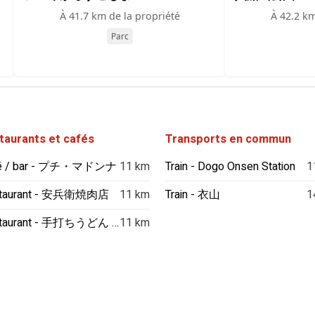
À 41.7 km de la propriété
À 42.2 km
Parc
taurants et cafés
Transports en commun
é / bar - プチ・マドンナ
11 km
Train - Dogo Onsen Station
1
taurant - 安兵衛焼肉店
11 km
Train - 衣山
1
Restaurant - 手打ちうどん かまはち
11 km