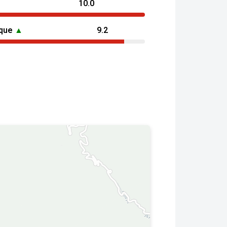
10.0
ique
▲
9.2