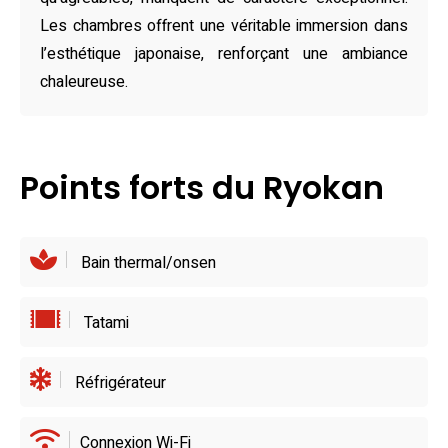
options ne manquent pas, et vous pourrez découvrir des
Les chambres offrent une véritable immersion dans
trésors culinaires variés, comme des saveurs italiennes au
l’esthétique japonaise, renforçant une ambiance
restaurant Sorriso ou des plats chinois authentiques chez
chaleureuse.
Momotaro. Les gourmets trouveront ici une alliance
parfaite entre hospitalité locale et aventure gastronomique.
Points forts du Ryokan
Bain thermal/onsen
Tatami
Réfrigérateur
Connexion Wi-Fi