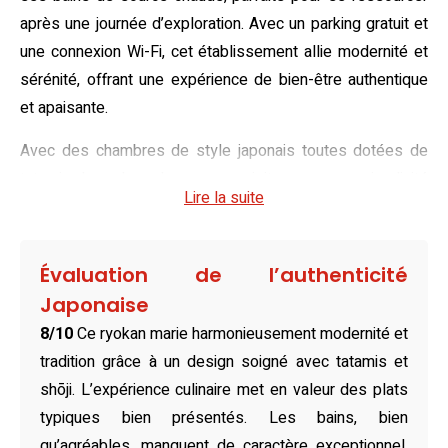
après une journée d’exploration. Avec un parking gratuit et
une connexion Wi-Fi, cet établissement allie modernité et
sérénité, offrant une expérience de bien-être authentique
et apaisante.
Avec des chambres de style japonais toutes dotées de
tatamis, le ryokan charme ses visiteurs par sa simplicité
Lire la suite
élégante. Dotés de futons, ces logements climatisés,
équipés de télévisions à écran plat et d’un coffre-fort,
offrent un cadre paisible. Quelle que soit la taille des
Évaluation de l’authenticité
groupes, des options variées, comme la somptueuse
Japonaise
Chambre Familiale Deluxe, garantissent un séjour
8/10
Ce ryokan marie harmonieusement modernité et
confortable dans cet accueillant ryokan à Tanabe.
tradition grâce à un design soigné avec tatamis et
Une fois vos sens apaisés, laissez-vous séduire par le
shōji. L’expérience culinaire met en valeur des plats
restaurant sur place, où la cuisine japonaise traditionnelle
typiques bien présentés. Les bains, bien
ravit par sa finesse et son authenticité. À proximité, les
qu’agréables, manquent de caractère exceptionnel.