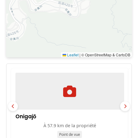
Leaflet
|
© OpenStreetMap & CartoDB
Onigajō
M
À 57.9 km de la propriété
Point de vue