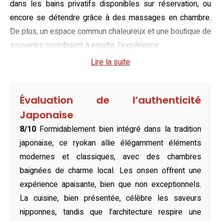
dans les bains privatifs disponibles sur réservation, ou
encore se détendre grâce à des massages en chambre.
De plus, un espace commun chaleureux et une boutique de
souvenirs contribuent à enrichir l’expérience.
Lire la suite
Unissant confort moderne et esthétisme traditionnel, les
chambres de Ryokan Oomuraya sont agencées avec des
tatamis et des futons selon l’art de vivre japonais.
Évaluation de l’authenticité
Equipées d’une télévision à écran plat, d’un réfrigérateur et
Japonaise
d’une bouilloire pour savourer un thé vert, elles offrent
8/10
Formidablement bien intégré dans la tradition
tous les atouts nécessaires à un séjour reposant.
japonaise, ce ryokan allie élégamment éléments
Certaines disposent également d’un bain thermal privé,
modernes et classiques, avec des chambres
garantissant intimité et sérénité pour une relaxation
baignées de charme local. Les onsen offrent une
optimale.
expérience apaisante, bien que non exceptionnels.
Enfin, la richesse gastronomique du Japon s’apprécie
La cuisine, bien présentée, célèbre les saveurs
pleinement avec les dîners variés et minutieusement
nipponnes, tandis que l’architecture respire une