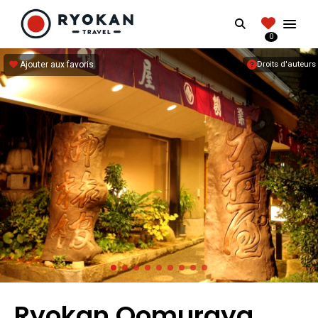
RYOKANTRAVEL
Search
FRANCE
0
Vivez l'expérience authentique d'un Ryokan
Ajouter aux favoris
Droits d'auteurs
Ryokan Oomuraya