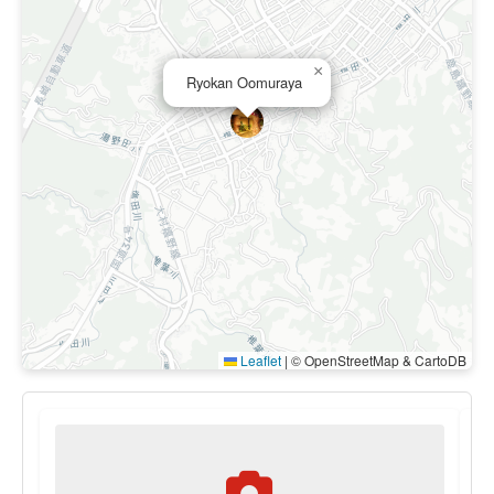
×
Ryokan Oomuraya
Leaflet
|
© OpenStreetMap & CartoDB