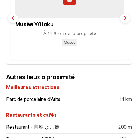
Musée Yūtoku
M
N
À 11.9 km de la propriété
Musée
Autres lieux à proximité
Meilleures attractions
Parc de porcelaine d'Arita
14 km
Restaurants et cafés
Restaurant - 宗庵 よこ長
200 m