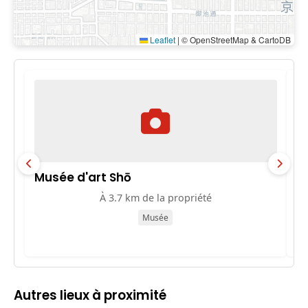
Leaflet
|
© OpenStreetMap & CartoDB
Musée d'art Shō
10
À 3.7 km de la propriété
Musée
Autres lieux à proximité