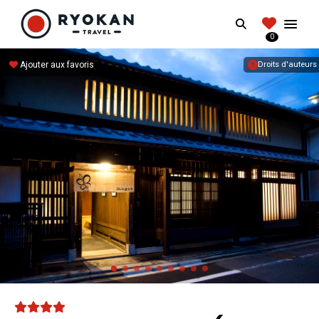
RYOKANTRAVEL
Search
FRANCE
0
Vivez l'expérience authentique d'un Ryokan
Ajouter aux favoris
Droits d'auteurs