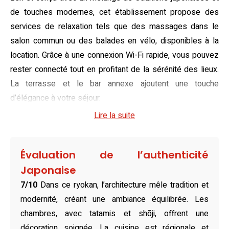
de touches modernes, cet établissement propose des
services de relaxation tels que des massages dans le
salon commun ou des balades en vélo, disponibles à la
location. Grâce à une connexion Wi-Fi rapide, vous pouvez
rester connecté tout en profitant de la sérénité des lieux.
La terrasse et le bar annexe ajoutent une touche
d’élégance à votre séjour.
Lire la suite
Reflétant l’élégance minimaliste japonaise, les chambres
offrent un véritable cocon de tranquillité. Vous avez le
choix entre des lits simples confortables ou des futons
Évaluation de l’authenticité
authentiques de style japonais, garantissant une
Japonaise
expérience culturelle immersive. Chaque chambre dispose
7/10
Dans ce ryokan, l’architecture mêle tradition et
d’une salle de bains privative équipée d’articles de toilette
modernité, créant une ambiance équilibrée. Les
raffinés, et le chauffage assure un confort optimal en toute
chambres, avec tatamis et shōji, offrent une
saison. C’est l’endroit rêvé pour s’évader et se détendre
décoration soignée. La cuisine est régionale et