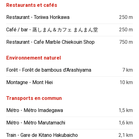
Restaurants et cafés
Restaurant - Toriiwa Horikawa
250 m
Café / bar - 蒸しまん＆カフェ まんまん堂
250 m
Restaurant - Cafe Marble Chiekouin Shop
750 m
Environnement naturel
Forêt - Forêt de bambous d'Arashiyama
7 km
Montagne - Mont Hiei
10 km
Transports en commun
Métro - Métro Imadegawa
1,5 km
Métro - Métro Marutamachi
1,6 km
Train - Gare de Kitano Hakubaicho
2,1 km