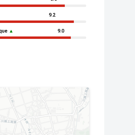
9.2
ique
▲
9.0