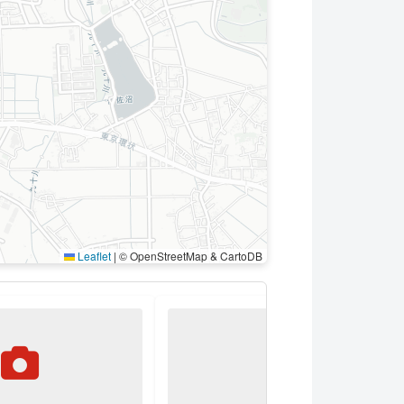
Leaflet
|
© OpenStreetMap & CartoDB