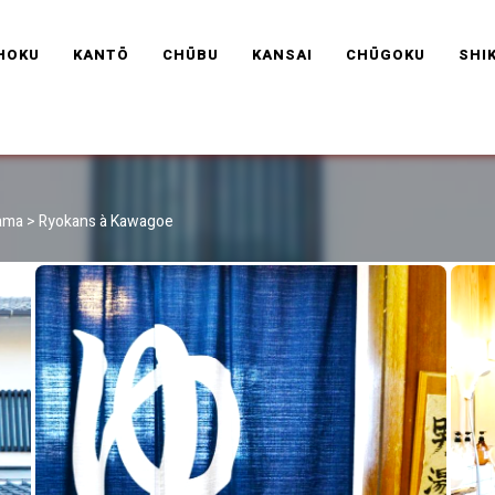
RAVEL FRANCE
HOKU
KANTŌ
CHŪBU
KANSAI
CHŪGOKU
SHI
tama
>
Ryokans à Kawagoe