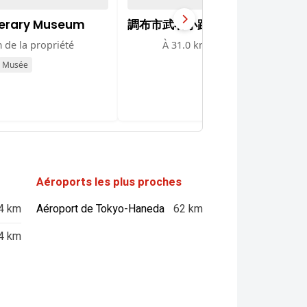
terary Museum
調布市武者小路実篤記念館
 de la propriété
À 31.0 km de la propriété
Musée
Musée
Aéroports les plus proches
4 km
Aéroport de Tokyo-Haneda
62 km
4 km