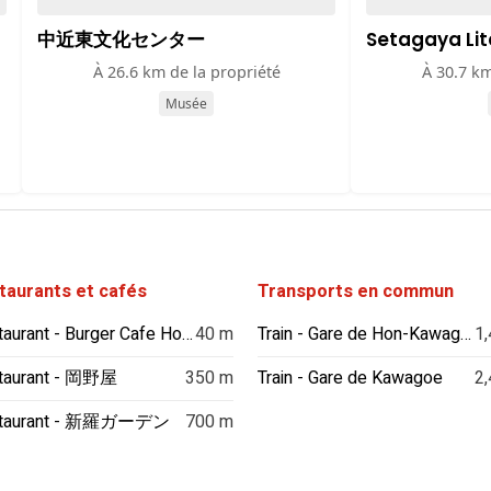
中近東文化センター
Setagaya Li
À 26.6 km de la propriété
À 30.7 km
Musée
taurants et cafés
Transports en commun
Restaurant - Burger Cafe HonoHono
40 m
Train - Gare de Hon-Kawagoe
1,
taurant - 岡野屋
350 m
Train - Gare de Kawagoe
2,
taurant - 新羅ガーデン
700 m