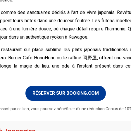
idence.
comme des sanctuaires dédiés à l’art de vivre japonais. Revêtu
oppent leurs hôtes dans une douceur feutrée. Les futons moelleu
lace à une lumière douce, où chaque détail respire l’harmonie. Q
éjour dans un authentique ryokan à Kawagoe.
estaurant sur place sublime les plats japonais traditionnels
x Burger Cafe HonoHono ou le raffiné 岡野屋, offrent une variété cu
longe la magie du lieu, une ode à l’instant présent dans cet
RÉSERVER SUR BOOKING.COM
ssant par ce lien, vous pourriez bénéficier d'une réduction Genius de 10%