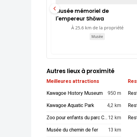
Musée mémoriel de
l'empereur Shōwa
À 25.6 km de la propriété
Musée
Autres lieux à proximité
Meilleures attractions
Res
Kawagoe History Museum
950 m
Kawagoe Aquatic Park
4,2 km
Res
Zoo pour enfants du parc Chikozan de Sayama
12 km
Res
Musée du chemin de fer
13 km