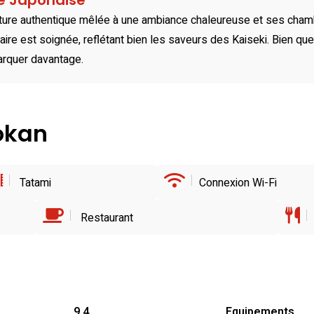
té Japonaise
ture authentique mêlée à une ambiance chaleureuse et ses chambr
aire est soignée, reflétant bien les saveurs des Kaiseki. Bien qu
arquer davantage.
yokan
Tatami
Connexion Wi-Fi
Restaurant
9.4
Equipements