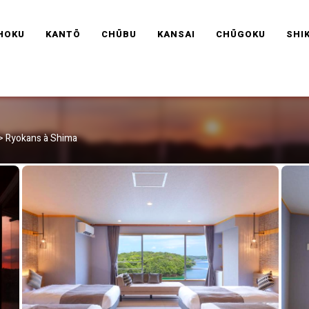
RAVEL FRANCE
HOKU
KANTŌ
CHŪBU
KANSAI
CHŪGOKU
SHI
>
Ryokans à Shima