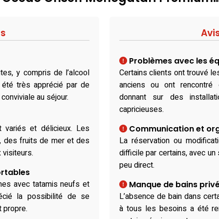
fs
Avi
Problèmes avec les é
es, y compris de l’alcool
Certains clients ont trouvé
a été très apprécié par de
anciens ou ont rencontr
conviviale au séjour.
donnant sur des installa
capricieuses.
 variés et délicieux. Les
Communication et orga
, des fruits de mer et des
La réservation ou modifica
 visiteurs.
difficile par certains, avec u
peu direct.
rtables
nes avec tatamis neufs et
Manque de bains priv
cié la possibilité de se
L’absence de bain dans cert
 propre.
à tous les besoins a été r