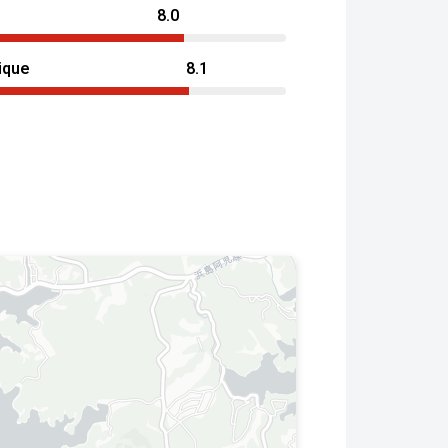
8.0
ique
8.1