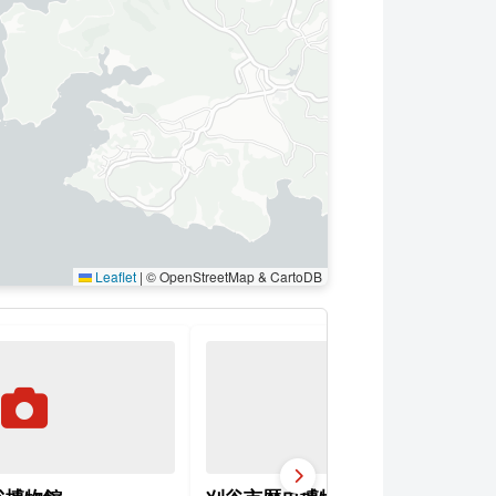
Leaflet
|
© OpenStreetMap & CartoDB