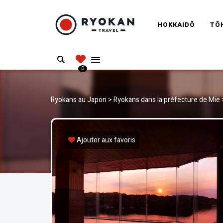
RYOKANT
HOKKAIDŌ
TŌ
Vivez l'expérience authentique d'un Ryokan
Search
0
Ryokans au Japon
>
Ryokans dans la préfecture de Mie
Ajouter aux favoris