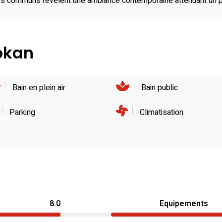
es communs révèlent une ambiance contemporaine atténuant un peu
yokan
Bain en plein air
Bain public
Parking
Climatisation
8.0
Equipements