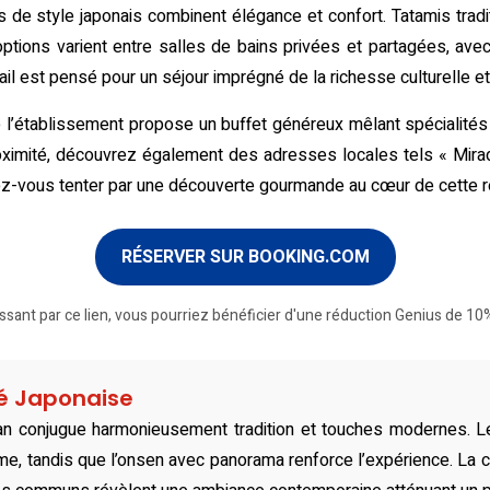
 style japonais combinent élégance et confort. Tatamis tradi
 options varient entre salles de bains privées et partagées, avec
ail est pensé pour un séjour imprégné de la richesse culturelle e
 de l’établissement propose un buffet généreux mêlant spécialit
roximité, découvrez également des adresses locales tels « Mira
sez-vous tenter par une découverte gourmande au cœur de cette ré
RÉSERVER SUR BOOKING.COM
ssant par ce lien, vous pourriez bénéficier d'une réduction Genius de 10%
té Japonaise
yokan conjugue harmonieusement tradition et touches modernes.
e, tandis que l’onsen avec panorama renforce l’expérience. La cu