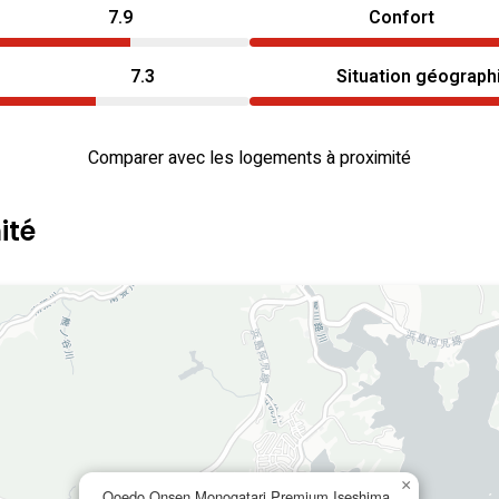
7.9
Confort
7.3
Situation géograph
Comparer avec les logements à proximité
ité
×
Ooedo Onsen Monogatari Premium Iseshima