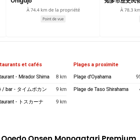
Onigajō
知多市歴史民
À 74.4 km de la propriété
À 78.3 km
Point de vue
taurants et cafés
Plages a proximite
aurant - Mirador Shima
8 km
Plage d'Oyahama
9
é / bar - タイムボカン
9 km
Plage de Taso Shirahama
taurant - トスカーナ
9 km
 : Ooedo Onsen Monogatari Premium