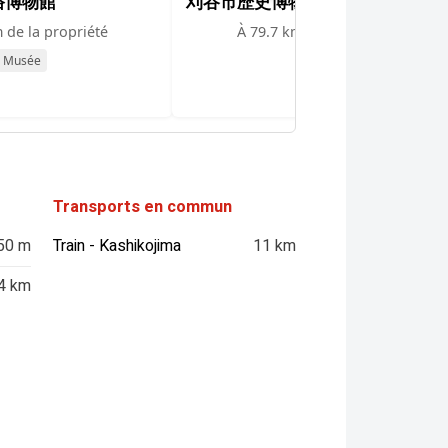
俗博物館
刈谷市歴史博物館
 de la propriété
À 79.7 km de la propriété
Musée
Musée
Transports en commun
50 m
Train - Kashikojima
11 km
4 km
…